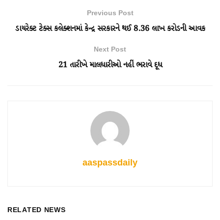
Previous Post
ડાયરેક્ટ ટેક્સ કલેક્શનમાં કેન્દ્ર સરકારને થઈ 8.36 લાખ કરોડની આવક
Next Post
21 તારીખે માલધારીઓ નહીં ભરાવે દૂધ
aaspassdaily
RELATED NEWS