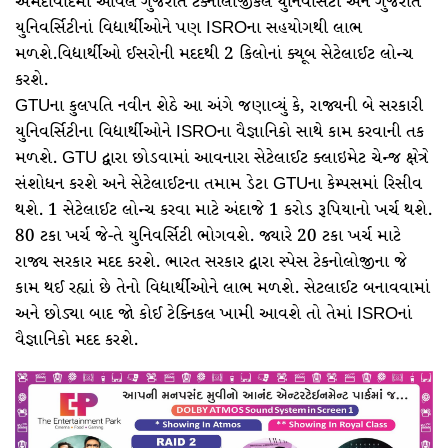
અમદાવાદમાં આવેલ ગુજરાત ટેક્નોલોજીકલ યુનિવર્સિટી અને ગુજરાત
યુનિવર્સિટીનાં વિદ્યાર્થીઓને પણ ISROના સહયોગથી લાભ
મળશે.વિદ્યાર્થીઓ ઈસરોની મદદથી 2 કિલોનાં ક્યૂબ સેટેલાઈટ લોન્ચ
કરશે.
GTUના કુલપતિ નવીન શેઠે આ અંગે જણાવ્યું કે, રાજ્યની બે સરકારી
યુનિવર્સિટીના વિદ્યાર્થીઓને ISROના વૈજ્ઞાનિકો સાથે કામ કરવાની તક
મળશે. GTU દ્વારા છોડવામાં આવનારા સેટેલાઈટ ક્લાઇમેટ ચેન્જ ક્ષેત્રે
સંશોધન કરશે અને સેટેલાઈટના તમામ ડેટા GTUના કેમ્પસમાં રિસીવ
થશે. 1 સેટેલાઈટ લોન્ચ કરવા માટે અંદાજે 1 કરોડ રૂપિયાનો ખર્ચ થશે.
80 ટકા ખર્ચ જે-તે યુનિવર્સિટી ભોગવશે. જ્યારે 20 ટકા ખર્ચ માટે
રાજ્ય સરકાર મદદ કરશે. ભારત સરકાર દ્વારા સ્પેસ ટેકનોલોજીના જે
કામ થઈ રહ્યાં છે તેનો વિદ્યાર્થીઓને લાભ મળશે. સેટલાઈટ બનાવવામાં
અને છોડ્યા બાદ જો કોઈ ટેક્નિકલ ખામી આવશે તો તેમાં ISROનાં
વૈજ્ઞાનિકો મદદ કરશે.