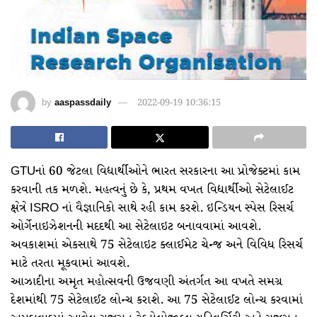
by
aaspassdaily
2022-09-19 10:36:15
GTUનાં 60 જેટલા વિદ્યાર્થીઓને ભારત સરકારના આ પ્રોજેક્ટમાં કામ
કરવાની તક મળશે. મહત્વનું છે કે, પ્રથમ વખત વિદ્યાર્થીઓ સેટેલાઈટ
ક્ષેત્રે ISRO નાં વૈજ્ઞાનિકો સાથે રહી કામ કરશે. ઇન્ડિયન સ્પેસ રિસર્ચ
ઓર્ગેનાઇઝેશનની મદદથી આ સેટેલાઇટ બનાવવામાં આવશે.
અવકાશમાં એકસાથે 75 સેટેલાઇટ ક્લાઈમેટ ચેન્જ અને વિવિધ રિસર્ચ
માટે તરતા મૂકવામાં આવશે.
આઝાદીના અમૃત મહોત્સવની ઉજવણી અંતર્ગત આ વખતે સમગ્ર
દેશમાંથી 75 સેટેલાઈટ લોન્ચ કરાશે. આ 75 સેટેલાઈટ લોન્ચ કરવામાં