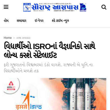
હોમ
સમાચાર
ઈ-પેપર
શો ટાઈમ ન્યૂઝ
Home
તાજા સમાચાર
વિદ્યાર્થીઓ ISROનાં વૈજ્ઞાનિકો સાથે
લોન્ચ કરશે સેટેલાઈટ
ફરી ગુજરાતનો વિશ્વભરમાં ડંકો વાગશે. રાજ્યની બે યુનિ.ના
વિદ્યાર્થીઓને મળશે તક