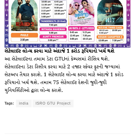
સેટેલાઈટ લોન્ચ કરવા માટે અંદાજે 1 કરોડ રૂપિયાનો ખર્ચ થશે
આ સેટેલાઈટના તમામ ડેટા GTUનાં કેમ્પસમાં રીસિવ થશે.
સેટેલાઈટના ડેટા રિસીવ કરવા માટે 2 હજાર સ્કેવર ફૂટની જગ્યામાં
સેટઅપ તૈયાર કરાશે. 1 સેટેલાઈટ લોન્ચ કરવા માટે અંદાજે 1 કરોડ
રૂપિયાનો ખર્ચ થશે. તમામ 75 સેટેલાઈટ દેશની જુદી-જુદી
યુનિવર્સિટીઓ દ્વારા લોન્ચ કરાશે.
Tags:
india
ISRO GTU Project