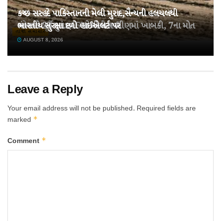
કચ્છ સરહદે પાકિસ્તાનની મેલી મુરાદ,સૈન્યની હલચલથી
તહેવારો પૂર્વે ખાંડ 15% મોંઘી થઈ!
ચંબામાં 22 મુસાફરો ભરેલી બસ ખીણમાં ખાબકી, 7ના મોત
ભારતીય સુરક્ષા દળો હાઈએલર્ટ પર
તાજા સમાચાર
AUGUST 8, 2026
AUGUST 8, 2026
AUGUST 8, 2026
Leave a Reply
Your email address will not be published.
Required fields are
*
marked
*
Comment