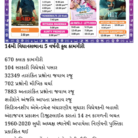
14મી વિધાનસભાના 5 વર્ષની કુલ કામગીરી
670 કલાક કામગીરી
104 સરકારી વિધેયકો પસાર
32349 તારાંકિત પ્રશ્નોના જવાબ રજૂ
702 પ્રશ્નોની મૌખિક ચર્ચા
7883 અતારાંકિત પ્રશ્નોના જવાબ રજૂ
શહીદોને અંજલિ આપતા પ્રસ્તાવ રજૂ
સિટિઝનશીપ એમેન્ડમેન્ટ બંધારણીય સુધારા વિધેયકની બહાલી
અંદાજપત્ર પ્રકાશન ડિજીટલાઈઝ કરાતાં 14 ટન કાગળની બચત
1960-2020 સુધી અધ્યક્ષ સ્થાનેથી અપાયેલા નિર્ણયની પુસ્તિકા
પ્રકાશિત થઈ