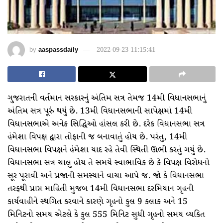
by
aaspassdaily
2022-09-23 11:15:41
ગુજરાતની વર્તમાન સરકારનું અંતિમ સત્ર તેમજ 14મી વિધાનસભાનું
અંતિમ સત્ર પૂરું થયું છે. 13મી વિધાનસભાની સાપેક્ષમાં 14મી
વિધાનસભાએ અનેક સિદ્ધિઓ હાંસલ કરી છે. દરેક વિધાનસભા સત્ર
હંમેશા વિપક્ષ દ્વારા તોફાની જ બનાવાતું હોય છે. પરંતુ, 14મી
વિધાનસભા વિપક્ષને હંમેશા યાદ રહે તેવી સ્થિતી ઊભી કરતું ગયું છે.
વિધાનસભા સત્ર ચાલુ હોય તે સમયે સ્વાભાવિક છે કે વિપક્ષ વિરોધનો
સૂર પૂરાવી અને પ્રજાની સમસ્યાને વાચા આપે જ. જો કે વિધાનસભા
તરફથી પ્રાપ્ત માહિતી મુજબ 14મી વિધાનસભા દરમિયાન ગૃહની
કાર્યવાહીને સ્થગિત કરવાને કારણે ગૃહનો કુલ 9 કલાક અને 15
મિનિટનો સમય એટલે કે કુલ 555 મિનિટ સુધી ગૃહનો સમય વ્યકિત