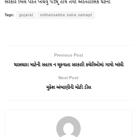
સરકારે બિલ પરત ખેંચવું પડ્યું હોય તેવી ઐતિહાસિક ઘટના
Tags:
gujarat
vidhansabha satra samapt
Previous Post
ઘાસચારા માટેની સહાય ન ચૂકવાતા સરકારી કચેરીઓમાં ગાયો બાંધી
Next Post
મુકેશ અંબાણીની મોટી ડીલ