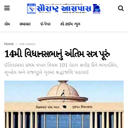
હોમ
સમાચાર
ઈ-પેપર
શો ટાઈમ ન્યૂઝ
Home
તાજા સમાચાર
14મી વિધાનસભાનું અંતિમ સત્ર પૂરું
ઈતિહાસમાં પ્રથમ વખત નિયમ 101 હેઠળ શહીદ દિને ભગતસિંહ,
સુખદેવ અને રાજગુરૂને ગૃહમાં શ્રદ્ધાંજલિ પાઠવાઈ