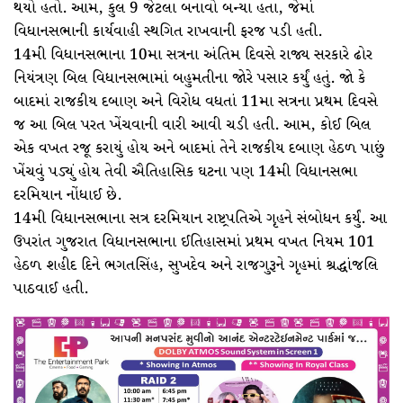
થયો હતો. આમ, કુલ 9 જેટલા બનાવો બન્યા હતા, જેમાં
વિધાનસભાની કાર્યવાહી સ્થગિત રાખવાની ફરજ પડી હતી.
14મી વિધાનસભાના 10મા સત્રના અંતિમ દિવસે રાજ્ય સરકારે ઢોર
નિયંત્રણ બિલ વિધાનસભામાં બહુમતીના જોરે પસાર કર્યું હતું. જો કે
બાદમાં રાજકીય દબાણ અને વિરોધ વધતાં 11મા સત્રના પ્રથમ દિવસે
જ આ બિલ પરત ખેંચવાની વારી આવી ચડી હતી. આમ, કોઈ બિલ
એક વખત રજૂ કરાયું હોય અને બાદમાં તેને રાજકીય દબાણ હેઠળ પાછું
ખેંચવું પડ્યું હોય તેવી ઐતિહાસિક ઘટના પણ 14મી વિધાનસભા
દરમિયાન નોંધાઈ છે.
14મી વિધાનસભાના સત્ર દરમિયાન રાષ્ટ્રપતિએ ગૃહને સંબોધન કર્યું. આ
ઉપરાંત ગુજરાત વિધાનસભાના ઈતિહાસમાં પ્રથમ વખત નિયમ 101
હેઠળ શહીદ દિને ભગતસિંહ, સુખદેવ અને રાજગુરૂને ગૃહમાં શ્રદ્ધાંજલિ
પાઠવાઈ હતી.