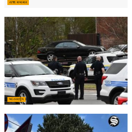
તાજા સમાચાર
આંતરરાષ્ટ્રીય