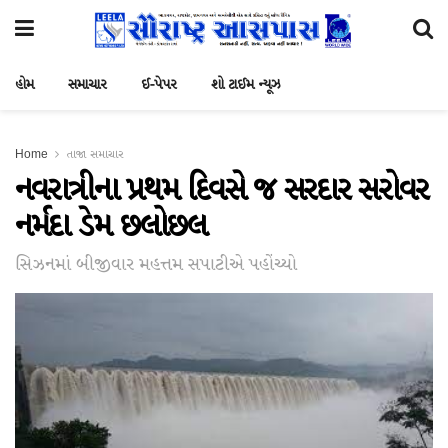
હોમ
સમાચાર
ઈ-પેપર
શો ટાઈમ ન્યૂઝ
Home
તાજા સમાચાર
નવરાત્રીના પ્રથમ દિવસે જ સરદાર સરોવર
નર્મદા ડેમ છલોછલ
સિઝનમાં બીજીવાર મહત્તમ સપાટીએ પહોંચ્યો