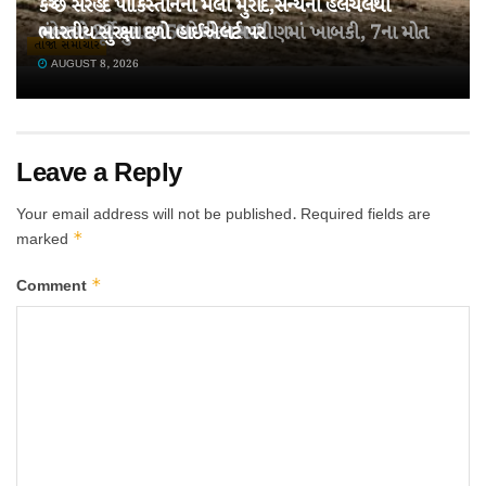
કચ્છ સરહદે પાકિસ્તાનની મેલી મુરાદ,સૈન્યની હલચલથી
તહેવારો પૂર્વે ખાંડ 15% મોંઘી થઈ!
ચંબામાં 22 મુસાફરો ભરેલી બસ ખીણમાં ખાબકી, 7ના મોત
ભારતીય સુરક્ષા દળો હાઈએલર્ટ પર
તાજા સમાચાર
AUGUST 8, 2026
AUGUST 8, 2026
AUGUST 8, 2026
Leave a Reply
Your email address will not be published.
Required fields are
*
marked
*
Comment