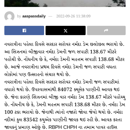
by
aaspassdaily
2022-09-26 11:38:09
નવરાત્રીના પહેલા દિવસે સરદાર સરોવર નર્મદા ડેમ છલોછલ ભરાયો છે.
આ સિઝનમાં બીજીવાર નર્મદા ડેમની જળ સપાટી 138.67 મીટરે
પહોંચી છે. નોંધનીય છે કે, નર્મદા ડેમની મહત્તમ સપાટી 138.68 મીટર
છે. આજે નવરાત્રીના પ્રથમ દિવસે નર્મદા ડેમની જળ સપાટી વધતા
લોકોમાં પણ ઉત્સાહનો સંચાર થયો છે.
નવરાત્રીના પહેલા દિવસે સરદાર સરોવર નર્મદા ડેમની જળ સપાટીમાં
વધારો થયો છે. ઉપરવાસમાંથી 84072 ક્યુસેક પાણીની આવક થઇ
છે. જેના કારણે સિઝનમાં બીજી વાર નર્મદા ડેમ 138.67 મીટરે પહોંચ્યુ
છે. નોંધનીય છે કે, ડેમની મહત્તમ સપાટી 138.68 મીટર છે. નર્મદા ડેમ
100 ટકા ભરાયો છે. જેનાથી ત્યાંનો નજારો જોવા જેવો થયો છે. નર્મદા
નદીમાં કુલ 83542 કયુએક પાણીની જાવક થઇ રહી છે. આવક કરતા
જાવકનું પ્રમાણ ઓછું છે. RBPH CHPH ના તમામ પાવર હાઉસ