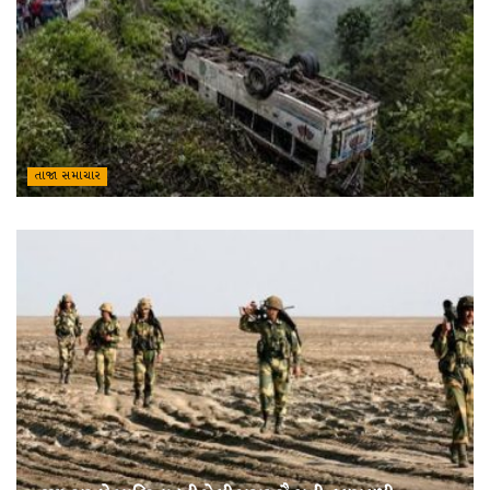
તાજા સમાચાર