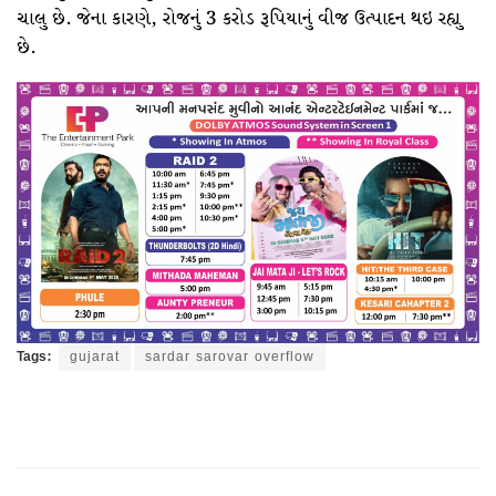
ચાલુ છે. જેના કારણે, રોજનું 3 કરોડ રૂપિયાનું વીજ ઉત્પાદન થઇ રહ્યુ
છે.
Tags:
gujarat
sardar sarovar overflow