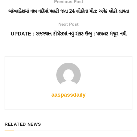
Previous Post
બાંગ્લાદેશમાં નાવ નદીમાં પલટી જતા 24 લોકોના મોત: અનેક લોકો લાપતા
Next Post
UPDATE : રાજસ્થાન કોંગ્રેસમાં નવું સંકટ ઉભુ : પાયલટ મંજૂર નથી
aaspassdaily
RELATED NEWS