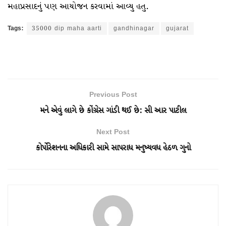
મહાપ્રસાદનું પણ આયોજન કરવામાં આવ્યુ હતુ.
Tags:
35000 dip maha aarti
gandhinagar
gujarat
Previous Post
મને એવું લાગે છે કોંગ્રેસ ગાંડી થઈ છે: સી આર પાટીલ
Next Post
કોર્પોરેશનના અધિકારી સામે સાપરાધ મનુષ્યવધ હેઠળ ગુનો