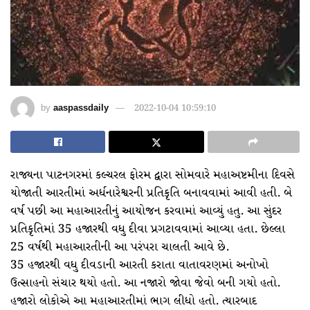
by
aaspassdaily
2022-10-04 10:59:10
રાજ્યના પાટનગરમાં કલ્ચરલ ફોરમ દ્વારા સોમવારે મહાઅષ્ટમીના દિવસે
યોજાતી આરતીમાં અર્ધનારેશ્વરની પ્રતિકૃતિ બનાવવામાં આવી હતી. બે
વર્ષ પછી આ મહાઆરતીનું આયોજન કરવામાં આવ્યું હતુ. આ સુંદર
પ્રતિકૃતિમાં 35 હજારથી વધુ દીવા પ્રગટાવવામાં આવ્યા હતા. છેલ્લા
25 વર્ષથી મહાઆરતીની આ પરંપરા ચાલતી આવે છે.
35 હજારથી વધુ દીવડાની આરતી કરાતા વાતાવરણમાં અનોખો
ઉત્સાહનો સંચાર થયો હતો. આ નજારો જોવા જેવો બની ગયો હતો.
હજારો લોકોએ આ મહાઆરતીમાં ભાગ લીધો હતો. ત્યારબાદ