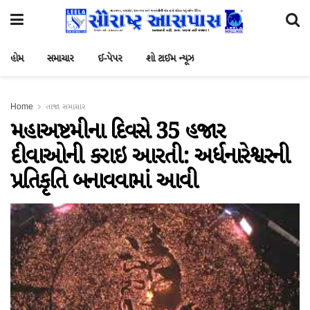
હોમ
સમાચાર
ઈ-પેપર
શો ટાઈમ ન્યૂઝ
Home
તાજા સમાચાર
મહાઅષ્ટમીના દિવસે 35 હજાર
દીવાઓની કરાઇ આરતી: અર્ધનારેશ્વરની
પ્રતિકૃતિ બનાવવામાં આવી