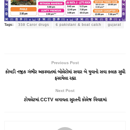
Tags:
350 Caror drugs
6 pakistani & boat catch
gujarat
Previous Post
કોબડી નજીક ગંભીર અકસ્માતમાં બોલેરોમાં સવાર બે યુવાનો સવા કલાક સુધી
ફસાયેલા રહ્યા
Next Post
ટોયલેટમાં CCTV લગાવતા સુરતની કોલેજ વિવાદમાં