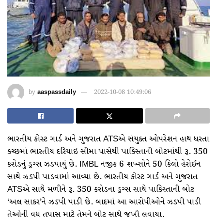
by
aaspassdaily
2022-10-08 10:49:06
ભારતીય કોસ્ટ ગાર્ડ અને ગુજરાત ATSએ સંયુક્ત ઓપરેશન હાથ ધરતા
કચ્છમાં ભારતીય દરિયાઇ સીમા પાસેથી પાકિસ્તાની બોટમાંથી રૂ. 350
કરોડનું ડ્રગ્સ ઝડપાયું છે. IMBL નજીક 6 શખ્સોને 50 કિલો હેરોઈન
સાથે ઝડપી પાડવામાં આવ્યા છે. ભારતીય કોસ્ટ ગાર્ડ અને ગુજરાત
ATSએ સાથે મળીને રૂ. 350 કરોડના ડ્રગ્સ સાથે પાકિસ્તાની બોટ
‘અલ સાકર’ને ઝડપી પાડી છે. બાદમાં આ આરોપીઓને ઝડપી પાડી
તેઓની વધુ તપાસ માટે તેમને બોટ સાથે જખૌ લવાયા.