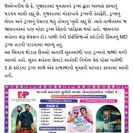
ઉલ્લેખનીય છે કે, ગુજરાતમાં યુવાધનને ડ્રગ્સ દ્વારા બરબાદ કરવાનું
ષડયંત્ર ચાલી રહ્યું છે. ગુજરાતમાં મોટાપાયે ડ્રગ્સની હેરાફેરી, ડ્રગ્સનું
સેવન અને ડ્રગ્સનું વેચાણ થતું હોવાનું ખુલી રહ્યું છે. ત્યારે તાજેતરમાં જ
જામનગરમાં પણ મોટા ડ્રગ્સ રેકેટનો પર્દાફાશ થયો હતો. જામનગર
શહેરના શરૂ સેકશન રોડ પરથી નેવી ઈન્ટેલિજન્સે કરોડોની કિંમતનું MD
ડ્રગ્સ ઝડપી પાડવામાં આવ્યું હતું.
આ સિવાય થોડાક દિવસો અગાઉ સુરતમાંથી પણ ડ્રગ્સનો જથ્થો મળી
આવ્યો હતો. સુરત શહેરના છેવાડે સારોલી નિયોલ ચેક પોસ્ટ પાસેથી
1.6 કરોડના ડ્રગ્સ સાથે એક રાજસ્થાની યુવકની ધરપકડ કરવામાં આવી
હતી.