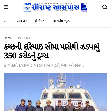
હોમ
સમાચાર
ઈ-પેપર
શો ટાઈમ ન્યૂઝ
Home
તાજા સમાચાર
કચ્છની દરિયાઇ સીમા પાસેથી ઝડપાયું
350 કરોડનું ડ્રગ્સ
6 લોકોને દબોચ્યાં: ATS-કોસ્ટગાર્ડનું મેગા ઓપરેશન