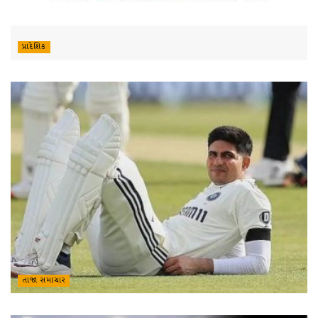
પ્રાદેશિક
તાજા સમાચાર