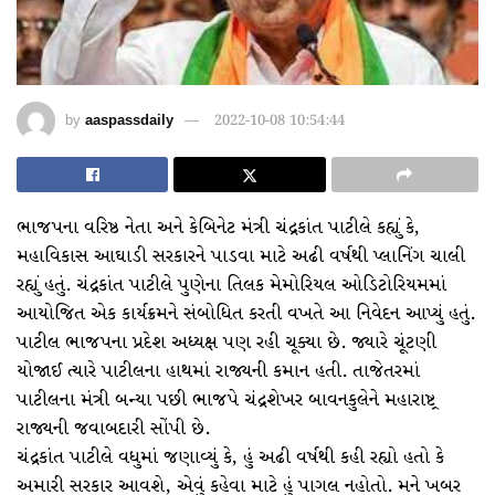
by
aaspassdaily
2022-10-08 10:54:44
ભાજપના વરિષ્ઠ નેતા અને કેબિનેટ મંત્રી ચંદ્રકાંત પાટીલે કહ્યું કે,
મહાવિકાસ આઘાડી સરકારને પાડવા માટે અઢી વર્ષથી પ્લાનિંગ ચાલી
રહ્યું હતું. ચંદ્રકાંત પાટીલે પુણેના તિલક મેમોરિયલ ઓડિટોરિયમમાં
આયોજિત એક કાર્યક્રમને સંબોધિત કરતી વખતે આ નિવેદન આપ્યું હતું.
પાટીલ ભાજપના પ્રદેશ અધ્યક્ષ પણ રહી ચૂક્યા છે. જ્યારે ચૂંટણી
યોજાઈ ત્યારે પાટીલના હાથમાં રાજ્યની કમાન હતી. તાજેતરમાં
પાટીલના મંત્રી બન્યા પછી ભાજપે ચંદ્રશેખર બાવનકુલેને મહારાષ્ટ્ર
રાજ્યની જવાબદારી સોંપી છે.
ચંદ્રકાંત પાટીલે વધુમાં જણાવ્યું કે, હું અઢી વર્ષથી કહી રહ્યો હતો કે
અમારી સરકાર આવશે, એવું કહેવા માટે હું પાગલ નહોતો. મને ખબર