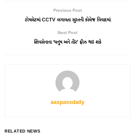
Previous Post
ટોયલેટમાં CCTV લગાવતા સુરતની કોલેજ વિવાદમાં
Next Post
શિવસેનાના ‘ધનુષ અને તીર’ ફ્રીઝ થઇ શકે
aaspassdaily
RELATED NEWS