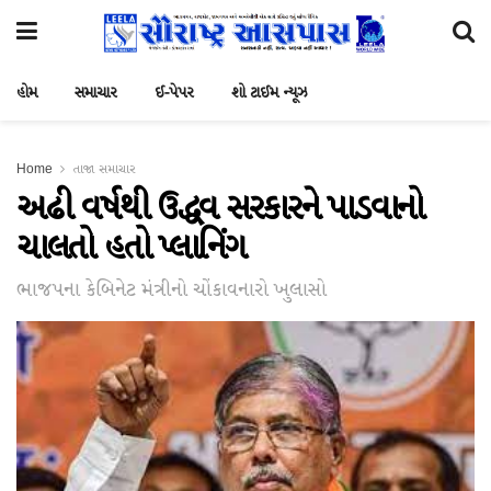
હોમ
સમાચાર
ઈ-પેપર
શો ટાઈમ ન્યૂઝ
Home
તાજા સમાચાર
અઢી વર્ષથી ઉદ્ધવ સરકારને પાડવાનો
ચાલતો હતો પ્લાનિંગ
ભાજપના કેબિનેટ મંત્રીનો ચોંકાવનારો ખુલાસો