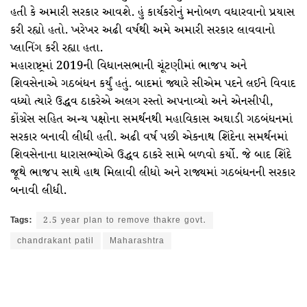
હતી કે અમારી સરકાર આવશે. હું કાર્યકરોનું મનોબળ વધારવાનો પ્રયાસ
કરી રહ્યો હતો. ખરેખર અઢી વર્ષથી અમે અમારી સરકાર લાવવાનો
પ્લાનિંગ કરી રહ્યા હતા.
મહારાષ્ટ્રમાં 2019ની વિધાનસભાની ચૂંટણીમાં ભાજપ અને
શિવસેનાએ ગઠબંધન કર્યું હતું. બાદમાં જ્યારે સીએમ પદને લઈને વિવાદ
વધ્યો ત્યારે ઉદ્ધવ ઠાકરેએ અલગ રસ્તો અપનાવ્યો અને એનસીપી,
કોંગ્રેસ સહિત અન્ય પક્ષોના સમર્થનથી મહાવિકાસ અઘાડી ગઠબંધનમાં
સરકાર બનાવી લીધી હતી. અઢી વર્ષ પછી એકનાથ શિંદેના સમર્થનમાં
શિવસેનાના ધારાસભ્યોએ ઉદ્ધવ ઠાકરે સામે બળવો કર્યો. જે બાદ શિંદે
જૂથે ભાજપ સાથે હાથ મિલાવી લીધો અને રાજ્યમાં ગઠબંધનની સરકાર
બનાવી લીધી.
Tags:
2.5 year plan to remove thakre govt.
chandrakant patil
Maharashtra