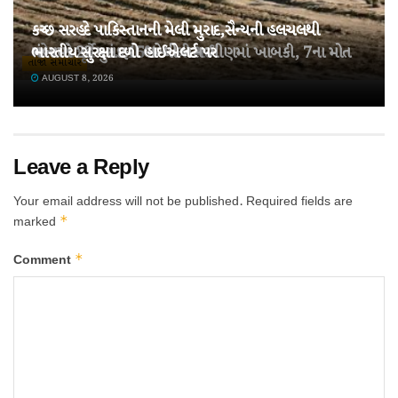
કચ્છ સરહદે પાકિસ્તાનની મેલી મુરાદ,સૈન્યની હલચલથી
તહેવારો પૂર્વે ખાંડ 15% મોંઘી થઈ!
ચંબામાં 22 મુસાફરો ભરેલી બસ ખીણમાં ખાબકી, 7ના મોત
ભારતીય સુરક્ષા દળો હાઈએલર્ટ પર
તાજા સમાચાર
AUGUST 8, 2026
AUGUST 8, 2026
AUGUST 8, 2026
Leave a Reply
Your email address will not be published.
Required fields are
*
marked
*
Comment