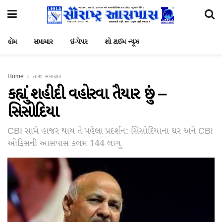
હોમ
સમાચાર
ઈ-પેપર
શો ટાઈમ ન્યૂઝ
Home
તાજા સમાચાર
કહ્યું શહીદી વહોરવા તૈયાર છું –
સિસોદિયા
CBI સામે હાજર થાય તે પહેલા પ્રદર્શન: સિસોદિયાના ઘર અને CBI
ઓફિસની આસપાસ કલમ 144 લાગુ