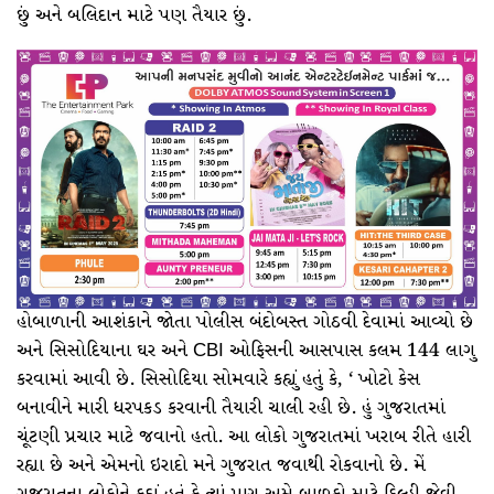
છું અને બલિદાન માટે પણ તૈયાર છું.
હોબાળાની આશંકાને જોતા પોલીસ બંદોબસ્ત ગોઠવી દેવામાં આવ્યો છે
અને સિસોદિયાના ઘર અને CBI ઓફિસની આસપાસ કલમ 144 લાગુ
કરવામાં આવી છે. સિસોદિયા સોમવારે કહ્યું હતું કે, ‘ ખોટો કેસ
બનાવીને મારી ધરપકડ કરવાની તૈયારી ચાલી રહી છે. હું ગુજરાતમાં
ચૂંટણી પ્રચાર માટે જવાનો હતો. આ લોકો ગુજરાતમાં ખરાબ રીતે હારી
રહ્યા છે અને એમનો ઇરાદો મને ગુજરાત જવાથી રોકવાનો છે. મેં