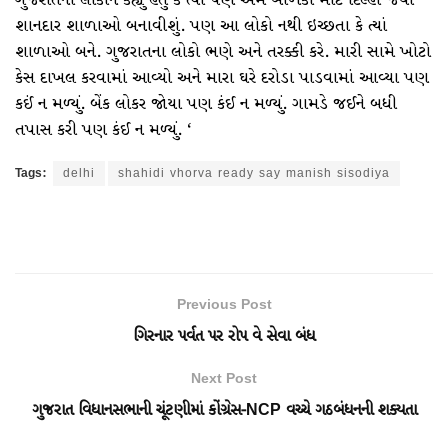
ગુજરાતના લોકોને કહ્યું હતું કે ત્યાં પણ અમે બાળકો માટે દિલ્હી જેવી
શાનદાર શાળાઓ બનાવીશું. પણ આ લોકો નથી ઇચ્છતા કે ત્યાં
શાળાઓ બને. ગુજરાતના લોકો ભણે અને તરક્કી કરે. મારી સામે ખોટો
કેસ દાખલ કરવામાં આવ્યો અને મારા ઘરે દરોડા પાડવામાં આવ્યા પણ
કઈં ન મળ્યું. બેંક લોકર જોયા પણ કંઈ ન મળ્યું. ગામડે જઈને બધી
તપાસ કરી પણ કંઈ ન મળ્યું. ‘
Tags:
delhi
shahidi vhorva ready say manish sisodiya
Previous Post
ગિરનાર પર્વત પર રોપ વે સેવા બંધ
Next Post
ગુજરાત વિધાનસભાની ચૂંટણીમાં કોંગ્રેસ-NCP વચ્ચે ગઠબંધનની શક્યતા