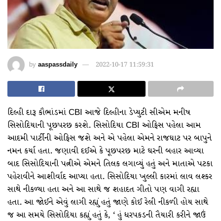
by
aaspassdaily
2022-10-17 11:59:31
દિલ્હી દારૂ કૌભાંડમાં CBI આજે દિલ્હીના ડેપ્યુટી સીએમ મનીષ
સિસોદિયાની પૂછપરછ કરશે. સિસોદિયા CBI ઓફિસ પહેલા આમ
આદમી પાર્ટીની ઓફિસ જશે અને એ પહેલા એમને રાજઘાટ પર બાપુને
નમન કર્યા હતા. જણાવી દઈએ કે પૂછપરછ માટે ઘરની બહાર આવ્યા
બાદ સિસોદિયાની પત્નીએ એમને તિલક લગાવ્યું હતું અને માતાએ પટકા
પહેરાવીને આશીર્વાદ આપ્યા હતા. સિસોદિયા ખુલ્લી કારમાં લાવ લશ્કર
સાથે નીકળ્યા હતા અને આ સાથે જ શહાદત ગીતો પણ વાગી રહ્યા
હતા. આ જોઈને એવું લાગી રહ્યું હતું જાણે કોઈ રેલી નીકળી હોય સાથે
જ આ સમયે સિસોદિયા કહ્યું હતું કે, ‘ હું ધરપકડની તૈયારી કરીને જાઉં