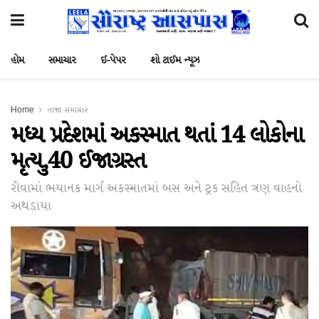
હોમ
સમાચાર
ઈ-પેપર
શો ટાઈમ ન્યૂઝ
Home
તાજા સમાચાર
મધ્ય પ્રદેશમાં અકસ્માત થતાં 14 લોકોના
મૃત્યુ,40 ઈજાગ્રસ્ત
રીવામાં ભયાનક માર્ગ અકસ્માતમાં બસ અને ટ્રક સહિત ત્રણ વાહનો
અથડાયા