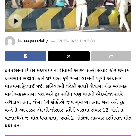
by
aaspassdaily
2022-10-22 11:02:00
ધનતેરસના દિવસે મધ્યપ્રદેશના રીવામાં આજે વહેલી સવારે એક દર્દનાક
અકસ્માત સર્જાયો અને ઘરે પરત ફરી રહેલા લોકોની ખુશી અચાનક
માતમમાં ફેરવાઈ ગઈ. શનિવારની વહેલી સવારે રીવામાં એક ભયાનક
માર્ગ અકસ્માતમાં બસ અને ટ્રક સહિત ત્રણ વાહનો એકબીજા સાથે
અથડાયા હતા, જેમાં 14 લોકોએ જીવ ગુમાવ્યા હતા. બસ અને ટ્રક
વચ્ચેની આ ટક્કર એટલી જોરદાર હતી કે બસમાં સવાર 12 લોકોના
ઘટનાસ્થળે જ મોત થયા હતા, જ્યારે 2 લોકોના સારવાર દરમિયાન મોત
થયા હતા.