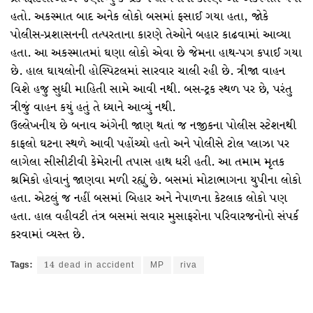
હતો. અકસ્માત બાદ અનેક લોકો બસમાં ફસાઈ ગયા હતા, જોકે
પોલીસ-પ્રશાસનની તત્પરતાના કારણે તેઓને બહાર કાઢવામાં આવ્યા
હતા. આ અકસ્માતમાં ઘણા લોકો એવા છે જેમના હાથ-પગ કપાઈ ગયા
છે. હાલ ઘાયલોની હોસ્પિટલમાં સારવાર ચાલી રહી છે. ત્રીજા વાહન
વિશે હજુ સુધી માહિતી સામે આવી નથી. બસ-ટ્રક સ્થળ પર છે, પરંતુ
ત્રીજું વાહન કયું હતું તે ધ્યાને આવ્યું નથી.
ઉલ્લેખનીય છે બનાવ અંગેની જાણ થતાં જ નજીકના પોલીસ સ્ટેશનથી
કાફલો ઘટના સ્થળે આવી પહોંચ્યો હતો અને પોલીસે ટોલ પ્લાઝા પર
લાગેલા સીસીટીવી કેમેરાની તપાસ હાથ ધરી હતી. આ તમામ મૃતક
શ્રમિકો હોવાનું જાણવા મળી રહ્યું છે. બસમાં મોટાભાગના યુપીના લોકો
હતા. એટલું જ નહીં બસમાં બિહાર અને નેપાળના કેટલાક લોકો પણ
હતા. હાલ વહીવટી તંત્ર બસમાં સવાર મુસાફરોના પરિવારજનોનો સંપર્ક
કરવામાં વ્યસ્ત છે.
Tags:
14 dead in accident
MP
riva