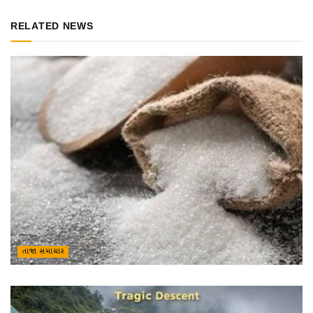
RELATED NEWS
તાજા સમાચાર