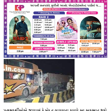
પ્રત્યક્ષદર્શીઓએ જણાવ્યું કે બ્રેક ન લાગવાના કારણે આ અકસ્માત થયો