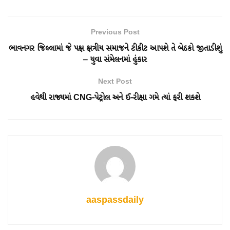
Previous Post
ભાવનગર જિલ્લામાં જે પક્ષ ક્ષત્રીય સમાજને ટીકીટ આપશે તે બેઠકો જીતાડીશું
– યુવા સંમેલનમાં હુંકાર
Next Post
હવેથી રાજ્યમાં CNG-પેટ્રોલ અને ઈ-રીક્ષા ગમે ત્યાં ફરી શકશે
aaspassdaily