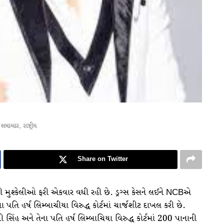
 સમાચાર
,
રાષ્ટ્રીય
Share on Twitter
ાની મુશ્કેલીઓ ફરી એકવાર વધી રહી છે. ડ્રગ્સ કેસને લઈને NCBએ
િ હર્ષ લિમ્બાચીયા વિરુદ્ધ કોર્ટમાં ચાર્જશીટ દાખલ કરી છે.
 અને તેના પતિ હર્ષ લિમ્બાચિયા વિરુદ્ધ કોર્ટમાં 200 પાનાની