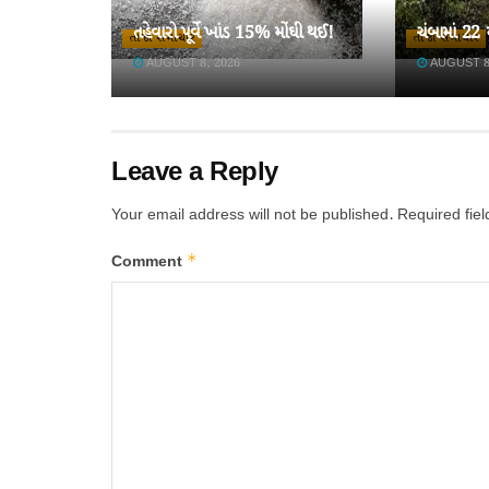
તહેવારો પૂર્વે ખાંડ 15% મોંઘી થઈ!
ચંબામાં 22
તાજા સમાચાર
તાજા સમાચાર
AUGUST 8, 2026
AUGUST 8
Leave a Reply
Your email address will not be published.
Required fie
*
Comment