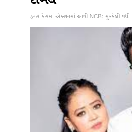
દાખલ
ડ્રગ્સ કેસમાં એક્શનમાં આવી NCB: મુશ્કેલી વધી