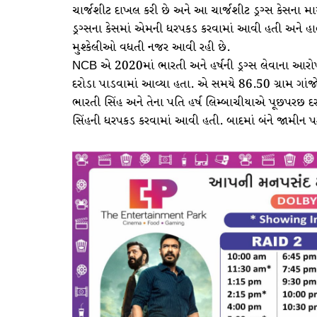
ચાર્જશીટ દાખલ કરી છે અને આ ચાર્જશીટ ડ્રગ્સ કેસના 
ડ્રગ્સના કેસમાં એમની ધરપકડ કરવામાં આવી હતી અને હા
મુશ્કેલીઓ વધતી નજર આવી રહી છે.
NCB એ 2020માં ભારતી અને હર્ષની ડ્રગ્સ લેવાના આ
દરોડા પાડવામાં આવ્યા હતા. એ સમયે 86.50 ગ્રામ ગાંજો 
ભારતી સિંહ અને તેના પતિ હર્ષ લિમ્બાચીયાએ પૂછપરછ દરમિય
સિંહની ધરપકડ કરવામાં આવી હતી. બાદમાં બંને જામીન 