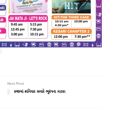
Next Post
કચ્છમાં શનિવાર સવારે ભૂકંપના ઝટકા