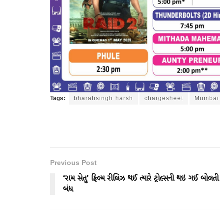
Tags:
bharatisingh harsh
chargesheet
Mumbai
Previous Post
‘રામ સેતુ’ ફિલ્મ રીલિઝ થઈ ત્યારે ટ્રોલ્સની થઇ ગઈ બોલતી
બંધ