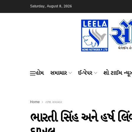
Saturday, August 8, 2026
હોમ
સમાચાર
ઈ-પેપર
શો ટાઈમ ન્યૂ
Home
તાજા સમાચાર
ભારતી સિંહ અને હર્ષ લિં