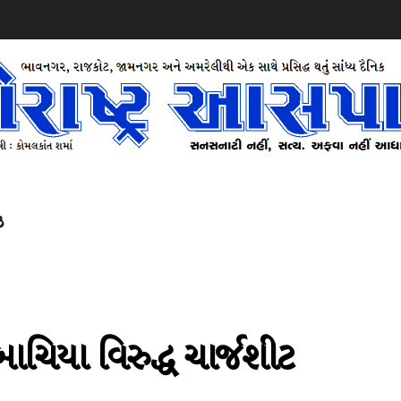
ઝ
બાચિયા વિરુદ્ધ ચાર્જશીટ