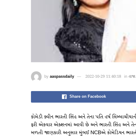
by
aaspassdaily
2022-10-29 11:40:18
in
તાજા
Share on Facebook
કોમેડી ક્વીન ભારતી સિંહ અને તેના પતિ હર્ષ લિમ્બાચીય
ફરી એકવાર એક્શનમાં આવી છે અને ભારતી સિંહ અને તેના પત
મળતી જાણકારી અનુસાર મુંબઈ NCBએ કોમેડિયન ભારતી સિંહ