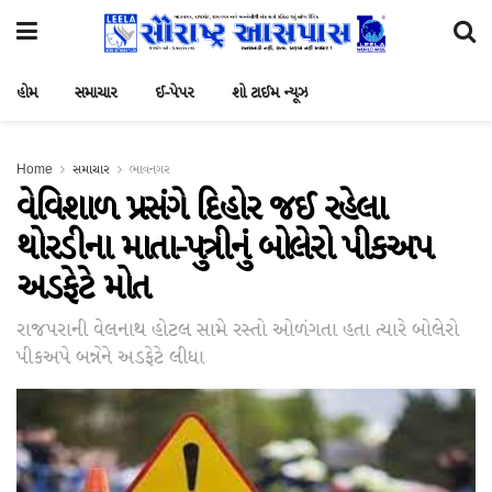
હોમ
સમાચાર
ઈ-પેપર
શો ટાઈમ ન્યૂઝ
Home
સમાચાર
ભાવનગર
વેવિશાળ પ્રસંગે દિહોર જઈ રહેલા
થોરડીના માતા-પુત્રીનું બોલેરો પીકઅપ
અડફેટે મોત
રાજપરાની વેલનાથ હોટલ સામે રસ્તો ઓળંગતા હતા ત્યારે બોલેરો
પીકઅપે બન્નેને અડફેટે લીધા