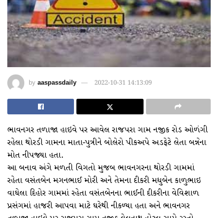
by
aaspassdaily
2022-10-31 14:13:09
ભાવનગર તળાજા હાઇવે પર આવેલ રાજપરા ગામ નજીક રોડ ઓળંગી
રહેલા થોરડી ગામના માતા-પુત્રીને બોલેરો પીકઅપે અડફેટે લેતા બન્નેના
મોત નીપજ્યા હતા.
આ બનાવ અંગે મળતી વિગતો મુજબ ભાવનગરના થોરડી ગામમાં
રહેતા વસંતબેન મગનભાઈ મોરી અને તેમના દીકરી મધુબેન કાળુભાઇ
વાઘેલા દિહોર ગામમાં રહેતા વસંતબેનના ભાઈની દીકરીના વેવિશાળ
પ્રસંગમાં હાજરી આપવા માટે ઘરેથી નીકળ્યા હતા અને ભાવનગર