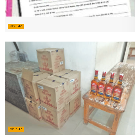
ભાવનગર
ભાવનગર