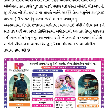
તળાજા હાઇવે પર રાજપરા ગામ નજીક વેલનાથ હોટલ સામે રસ્તો
ઓળંગતા હતા ત્યારે પુરપાટ ઝડપે પસાર થઈ રહેલા બોલેરો પીકઅપ નં.
જી.જે.૧૮ બી.ટી. ૭૦૫૨ ના ચાલકે બન્નેને અડફેટે લેતા મધુબેન કાળુભાઇ
વાઘેલા ( ઉ.વ.૫૮ )નું ઘટના સ્થળે મોત નીપજ્યું હતું.
અકસ્માતમાં ગંભીર ઇજાગ્રસ્ત વસંતબેન મગનભાઈ મોરી ( ઉ.વ.૭૫ ) ને
સારવાર અર્થે ભાવનગર હોસ્પિટલમાં ખસેડવામાં આવતા તેમનું સારવાર
દરમિયાન મોત થયું હતું. આ બનાવ અંગે જાેરુભાઈ મગનભાઈ મોરીએ
બોલેરો પીકઅપના ચાલક વિરુદ્ધ ફરિયાદ નોંધાવતા ઘોઘા પોલીસે
તપાસ હાથ ધરી છે.