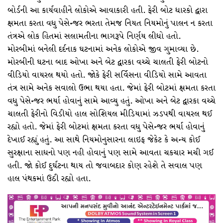
બોર્ડની આ કાર્યવાહીને લોકોએ આવાકારી હતી. ફેરી બોટ ધારકો દ્વારા
ક્ષમતા કરતા વધુ પેસેન્જર ભરતા તેમજ નિયત નિયમોનું પાલન ન કરતા
તંત્રએ લોક હિતમાં સલામતીના ભાગરૂપે નિર્ણય લીધો હતો.
મોરબીમાં બનેલી દર્દનાક ઘટનામાં અનેક લોકોએ જીવ ગુમાવ્યા છે.
મોરબીની ઘટના બાદ ઓખા અને બેટ દ્વારકા વચ્ચે ચાલતી ફેરી બોટનો
વીડિયો વાયરલ થયો હતો. જોકે ફેરી સર્વિસના વીડિયો સામે આવતા
તંત્ર સામે અનેક સવાલો ઉભા થયા હતા. જેમાં ફેરી બોટમાં ક્ષમતા કરતા
વધુ પેસેન્જર ભર્યા હોવાનું સામે આવ્યુ હતું. ઓખા અને બેટ દ્વારકા વચ્ચે
ચાલતી ફેરીનો વિડીયો હાલ સોશિયલ મીડિયામાં ઝડપથી વાયરલ થઈ
રહ્યો હતો. જેમાં ફેરી બોટમાં ક્ષમતા કરતા વધુ પેસેન્જર ભર્યા હોવાનું
દેખાઈ રહ્યું હતું. આ સાથે નિયમોનુસારના લાઇફ જેકેટ કે અન્ય કોઈ
સુરક્ષાના સાધનો પણ નહી હોવાનું પણ સામે આવતા ચકચાર મચી ગઈ
હતી. જો કોઈ દુર્ઘટના થાય તો જવાબદાર કોણ રહેશે તે સવાલ પણ
હાલ પંથકમાં ઉઠી રહ્યો હતા.