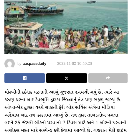
by
aaspassdaily
2022-11-02 10:40:25
મોરબીની દર્દનાક ઘટનાની આખું ગુજરાત હચમચી ગયું છે. ત્યારે આ
કરુણ ઘટના બાદ દેવભૂમિ દ્રારકા જિલ્લાનું તંત્ર પણ સફળુ જાગ્યું છે.
ઓખા-બેટ દ્વારકા વચ્ચે ચાલતી ફેરી બોટ સર્વિસ અંગેના મીડિયા
અહેવાલ બાદ તંત્ર હરકતમાં આવ્યું છે. તંત્ર દ્વારા તાબડતોબ પગલાં
લઇને 25 જેટલી બોટનો પરવાનો 7 દિવસ માટે અને 1 બોટનો પરવાનો
અચોકસ મુદત માટે સસ્પેન્ડ કરી દેવામાં આવ્યો છે. ગુજરાત મેરી ટાઇમ