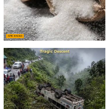
તાજા સમાચાર