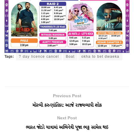
Tags:
7 day licence cancel
Boat
okha to bet dwaeka
Previous Post
મોરબી કરુણાંતિકા: આજે રાજ્યવ્યાપી શોક
Next Post
ભારત જોડો યાત્રામાં અભિનેત્રી પૂજા ભટ્ટ સામેલ થઇ