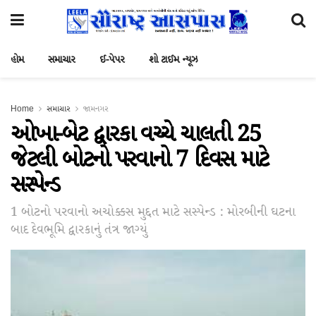
હોમ
સમાચાર
ઈ-પેપર
શો ટાઈમ ન્યૂઝ
Home
સમાચાર
જામનગર
ઓખા-બેટ દ્વારકા વચ્ચે ચાલતી 25
જેટલી બોટનો પરવાનો 7 દિવસ માટે
સસ્પેન્ડ
1 બોટનો પરવાનો અચોક્કસ મુદ્દત માટે સસ્પેન્ડ : મોરબીની ઘટના
બાદ દેવભૂમિ દ્વારકાનું તંત્ર જાગ્યું