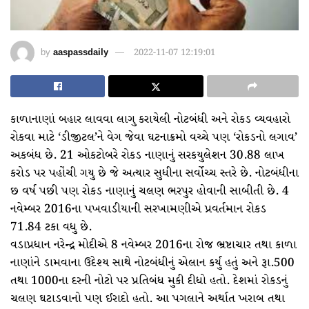
by
aaspassdaily
2022-11-07 12:19:01
કાળાનાણાં બહાર લાવવા લાગુ કરાયેલી નોટબંધી અને રોકડ વ્યવહારો
રોકવા માટે ‘ડીજીટલ’ને વેગ જેવા ઘટનાક્રમો વચ્ચે પણ ‘રોકડનો લગાવ’
અકબંધ છે. 21 ઓકટોબરે રોકડ નાણાનું સરકયુલેશન 30.88 લાખ
કરોડ પર પહોંચી ગયુ છે જે અત્યાર સુધીના સર્વોચ્ચ સ્તરે છે. નોટબંધીના
છ વર્ષ પછી પણ રોકડ નાણાનું ચલણ ભરપુર હોવાની સાબીતી છે. 4
નવેમ્બર 2016ના પખવાડીયાની સરખામણીએ પ્રવર્તમાન રોકડ
71.84 ટકા વધુ છે.
વડાપ્રધાન નરેન્દ્ર મોદીએ 8 નવેમ્બર 2016ના રોજ ભ્રષ્ટાચાર તથા કાળા
નાણાંને ડામવાના ઉદેશ્ય સાથે નોટબંધીનું એલાન કર્યુ હતું અને રૂા.500
તથા 1000ના દરની નોટો પર પ્રતિબંધ મુકી દીધો હતો. દેશમાં રોકડનું
ચલણ ઘટાડવાનો પણ ઈરાદો હતો. આ પગલાને અર્થાત ખરાબ તથા