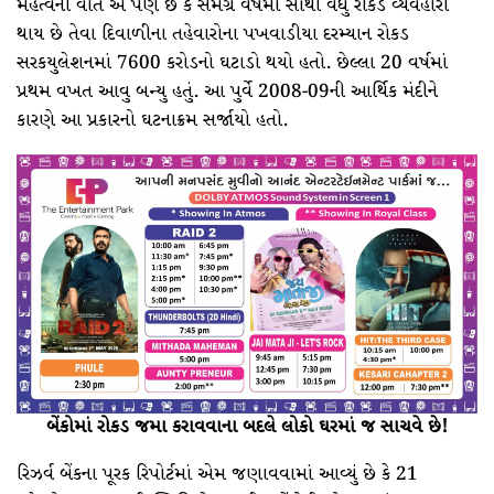
મહત્વની વાત એ પણ છે કે સમગ્ર વર્ષમાં સૌથી વધુ રોકડ વ્યવહારો
થાય છે તેવા દિવાળીના તહેવારોના પખવાડીયા દરમ્યાન રોકડ
સરકયુલેશનમાં 7600 કરોડનો ઘટાડો થયો હતો. છેલ્લા 20 વર્ષમાં
પ્રથમ વખત આવુ બન્યુ હતું. આ પુર્વે 2008-09ની આર્થિક મંદીને
કારણે આ પ્રકારનો ઘટનાક્રમ સર્જાયો હતો.
બેંકોમાં રોકડ જમા કરાવવાના બદલે લોકો ઘરમાં જ સાચવે છે!
રિઝર્વ બેંકના પૂરક રિપોર્ટમાં એમ જણાવવામાં આવ્યું છે કે 21