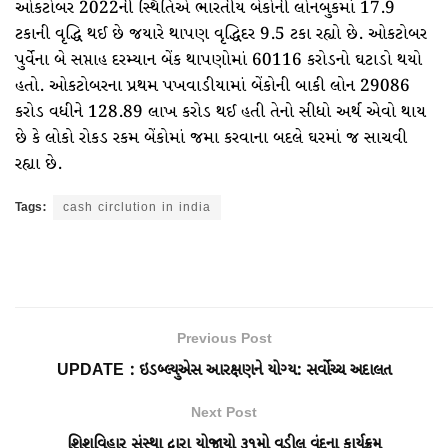
ઓકટોબર 2022ની સ્થિતિએ ભારતીય બેંકોની લોનબુકમાં 17.9
ટકાની વૃદ્ધિ થઈ છે જયારે થાપણ વૃદ્ધિદર 9.5 ટકા રહ્યો છે. ઓકટોબર
પુર્વેના બે સપ્તાહ દરમ્યાન બેંક થાપણોમાં 60116 કરોડનો ઘટાડો થયો
હતો. ઓકટોબરના પ્રથમ પખવાડીયામાં બેંકોની બાકી લોન 29086
કરોડ વધીને 128.89 લાખ કરોડ થઈ હતી તેનો સીધો અર્થ એવો થાય
છે કે લોકો રોકડ રકમ બેંકોમાં જમા કરવાના બદલે ઘરમાં જ સાચવી
રહ્યા છે.
Tags:
cash circlution in india
Previous Post
UPDATE : ઇડબ્લ્યુએસ આરક્ષણને યોગ્ય: સર્વોચ્ચ અદાલત
Next Post
શિશુવિહાર સંસ્થા દ્વારા યોજાયો ૩૧મો વડીલ વંદના કાર્યક્રમ