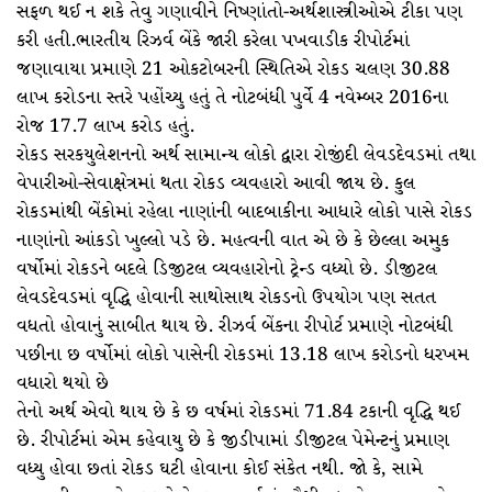
સફળ થઈ ન શકે તેવુ ગણાવીને નિષ્ણાંતો-અર્થશાસ્ત્રીઓએ ટીકા પણ
કરી હતી.ભારતીય રિઝર્વ બેંકે જારી કરેલા પખવાડીક રીપોર્ટમાં
જણાવાયા પ્રમાણે 21 ઓકટોબરની સ્થિતિએ રોકડ ચલણ 30.88
લાખ કરોડના સ્તરે પહોંચ્યુ હતું તે નોટબંધી પુર્વે 4 નવેમ્બર 2016ના
રોજ 17.7 લાખ કરોડ હતું.
રોકડ સરકયુલેશનનો અર્થ સામાન્ય લોકો દ્વારા રોજીંદી લેવડદેવડમાં તથા
વેપારીઓ-સેવાક્ષેત્રમાં થતા રોકડ વ્યવહારો આવી જાય છે. કુલ
રોકડમાંથી બેંકોમાં રહેલા નાણાંની બાદબાકીના આધારે લોકો પાસે રોકડ
નાણાંનો આંકડો ખુલ્લો પડે છે. મહત્વની વાત એ છે કે છેલ્લા અમુક
વર્ષોમાં રોકડને બદલે ડિજીટલ વ્યવહારોનો ટ્રેન્ડ વધ્યો છે. ડીજીટલ
લેવડદેવડમાં વૃદ્ધિ હોવાની સાથોસાથ રોકડનો ઉપયોગ પણ સતત
વધતો હોવાનું સાબીત થાય છે. રીઝર્વ બેંકના રીપોર્ટ પ્રમાણે નોટબંધી
પછીના છ વર્ષોમાં લોકો પાસેની રોકડમાં 13.18 લાખ કરોડનો ધરખમ
વધારો થયો છે
તેનો અર્થ એવો થાય છે કે છ વર્ષમાં રોકડમાં 71.84 ટકાની વૃદ્ધિ થઈ
છે. રીપોર્ટમાં એમ કહેવાયુ છે કે જીડીપામાં ડીજીટલ પેમેન્ટનું પ્રમાણ
વધ્યુ હોવા છતાં રોકડ ઘટી હોવાના કોઈ સંકેત નથી. જો કે, સામે