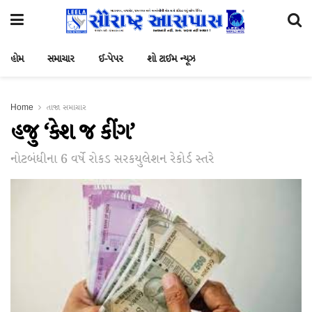
હોમ
સમાચાર
ઈ-પેપર
શો ટાઈમ ન્યૂઝ
Home
તાજા સમાચાર
હજુ ‘કેશ જ કીંગ’
નોટબંધીના 6 વર્ષે રોકડ સરકયુલેશન રેકોર્ડ સ્તરે