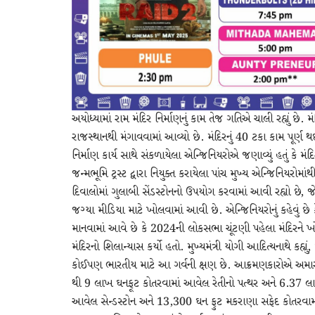
અયોધ્યામાં રામ મંદિર નિર્માણનું કામ તેજ ગતિએ ચાલી રહ્યું છે. 
રાજસ્થાનથી મંગાવવામાં આવ્યો છે. મંદિરનું 40 ટકા કામ પૂર્ણ થ
નિર્માણ કાર્ય સાથે સંકળાયેલા એન્જિનિયરોએ જણાવ્યું હતું કે
જન્મભૂમિ ટ્રસ્ટ દ્વારા નિયુક્ત કરાયેલા પાંચ મુખ્ય એન્જિનિયરોમાંથ
દિવાલોમાં ગુલાબી સેંડસ્ટોનનો ઉપયોગ કરવામાં આવી રહ્યો છે, 
જગ્યા મીડિયા માટે ખોલવામાં આવી છે. એન્જિનિયરોનું કહેવું છે કે
માનવામાં આવે છે કે 2024ની લોકસભા ચૂંટણી પહેલા મંદિરને ખો
મંદિરનો શિલાન્યાસ કર્યો હતો. મુખ્યમંત્રી યોગી આદિત્યનાથે કહ્ય
કોઈપણ ભારતીય માટે આ ગર્વની ક્ષણ છે. આક્રમણકારોએ અમારી સંસ
થી 9 લાખ ઘનફૂટ કોતરવામાં આવેલ રેતીનો પત્થર અને 6.37 લા
આવેલ સેન્ડસ્ટોન અને 13,300 ઘન ફુટ મકરાણા સફેદ કોતરવામાં 