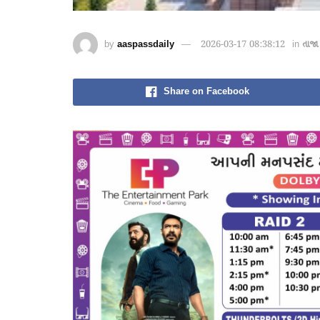
by
aaspassdaily
2026-03-17 08:38:12
in
તાજા
Share on Facebook
愚かで馬鹿 PORN HUB ADULT SEX FREE 这个人真是个笨蛋 亚洲最大的色情网站 千元大寫字母的色情
wei904k0kdf.↑↑↑Black Hat SEO backlinks, focusing on Black Hat SEO, Google Raking
愚かで馬鹿 PORN HUB ADULT SEX FREE 这个人真是个笨蛋 亚洲最大的色情网站 千元大寫字母的色情