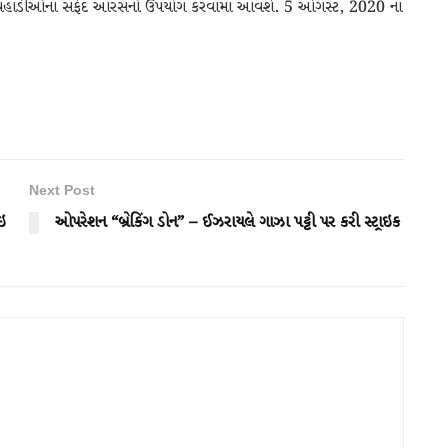
મકરાણા પહાડીઓના સફેદ આરસનો ઉપયોગ કરવામાં આવશે. 5 ઓગસ્ટ, 2020 ના
Next Post
ઇ
ઓપરેશન “બ્રેકિંગ ડોન” – ઈઝરાયલે ગાઝા પટ્ટી પર કરી સ્ટ્રાઇક