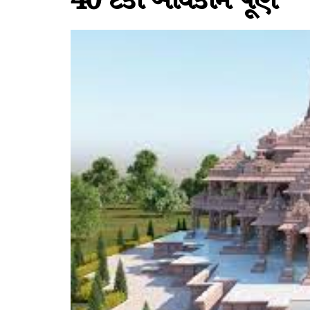
40 ટકા બાંધકામ પૂર્ણ