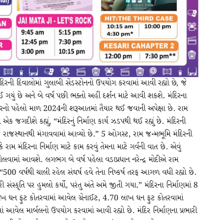
મંદિરની દિવાલોમાં ગુલાબી સેંડસ્ટોનનો ઉપયોગ કરવામાં આવી રહ્યો છે, જે
ઈ ગયું છે અને બે વર્ષ પછી ભક્તો અહીં દર્શન માટે આવી શકશે. મંદિરના
 મંદિરનો પહેલો માળ 2024ની શરૂઆતમાં તૈયાર થઈ જવાની અપેક્ષા છે. રામ
ી એક જગદીશે કહ્યું, “મંદિરનું નિર્માણ કાર્ય ઝડપથી થઈ રહ્યું છે. મંદિરની
જે રાજસ્થાનથી મંગાવવામાં આવ્યો છે.” 5 ઓગસ્ટ, રામ જન્મભૂમિ મંદિરની
 રામ મંદિરના નિર્માણ માટે કામ કરવું તેમના માટે ગર્વની વાત છે. એવું
લવામાં આવશે. લગભગ બે વર્ષ પહેલા વડાપ્રધાન નરેન્દ્ર મોદીએ રામ
ું, “500 વર્ષથી ચાલી રહેલ સંઘર્ષ હવે તેના નિષ્કર્ષ તરફ આગળ વધી રહ્યો છે.
્કૃતિ પર હુમલો કર્યો, પરંતુ અંતે અમે જીતી ગયા.” મંદિરના નિર્માણમાં 8
ખ ઘન ફુટ કોતરવામાં આવેલ ગ્રેનાઈટ, 4.70 લાખ ઘન ફુટ કોતરવામાં
આવેલ માર્બલનો ઉપયોગ કરવામાં આવી રહ્યો છે. મંદિર નિર્માણના પ્રભારી