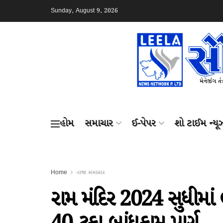
Sunday, August 9, 2026
હોમ
સમાચાર
ઈ-પેપર
શો ટાઈમ ન્યૂ
Home
તાજા સમાચાર
રામ મંદિર 2024 સુધીમાં