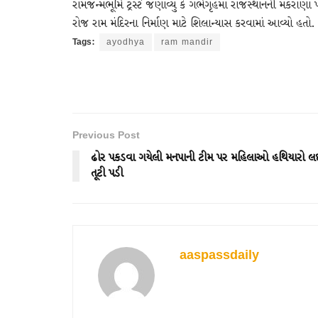
રામજન્મભૂમિ ટ્રસ્ટે જણાવ્યું કે ગર્ભગૃહમાં રાજસ્થાનની 
રોજ રામ મંદિરના નિર્માણ માટે શિલાન્યાસ કરવામાં આવ્યો હતો.
Tags:
ayodhya
ram mandir
Previous Post
ઢોર પકડવા ગયેલી મનપાની ટીમ પર મહિલાઓ હથિયારો લ
તૂટી પડી
aaspassdaily