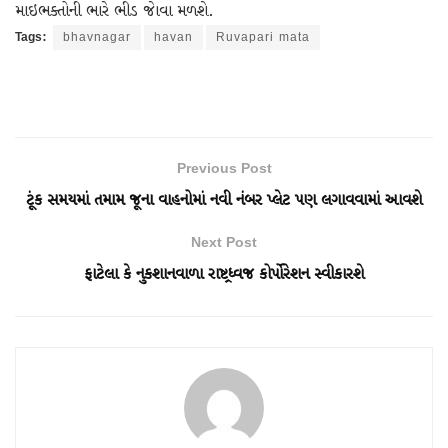
માઇભક્તોની ભારે ભીડ જાેવા મળશે.
Tags:
bhavnagar
havan
Ruvapari mata
Previous Post
ટૂંક સમયમાં તમામ જૂના વાહનોમાં નવી નંબર પ્લેટ પણ લગાવવામાં આવશે
Next Post
ફાટેલા કે નુકશાનવાળા રાષ્ટ્રધ્વજ કોર્પોરેશન સ્વીકારશે