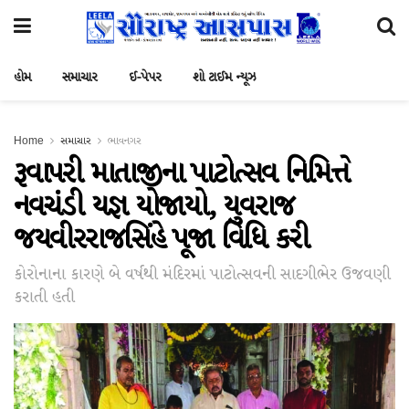
હોમ
સમાચાર
ઈ-પેપર
શો ટાઈમ ન્યૂઝ
Home
સમાચાર
ભાવનગર
રૂવાપરી માતાજીના પાટોત્સવ નિમિત્તે
નવચંડી યજ્ઞ યોજાયો, યુવરાજ
જયવીરરાજસિંહે પૂજા વિધિ કરી
કોરોનાના કારણે બે વર્ષથી મંદિરમાં પાટોત્સવની સાદગીભેર ઉજવણી
કરાતી હતી