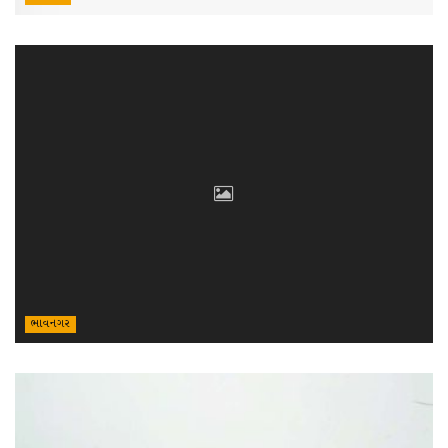
ભાવનગર