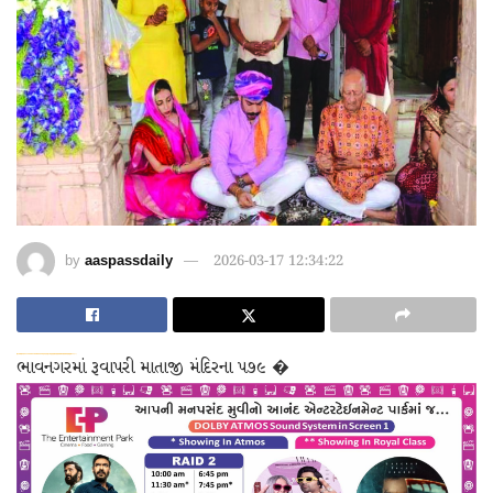
by
aaspassdaily
2026-03-17 12:34:22
dsde56gf↑↑↑Black Hat SEO backlinks, focusing on Black Hat SEO, Google Raking
wei904k0kdf.↑↑↑Black Hat SEO backlinks, focusing on Black Hat SEO, Google Raking
愚かで馬鹿 PORN HUB ADULT SEX FREE 这个人真是个笨蛋 亚洲最大的色情网站 千元大寫字母的色情
ભાવનગરમાં રૂવાપરી માતાજી મંદિરના ૫૭૯ �