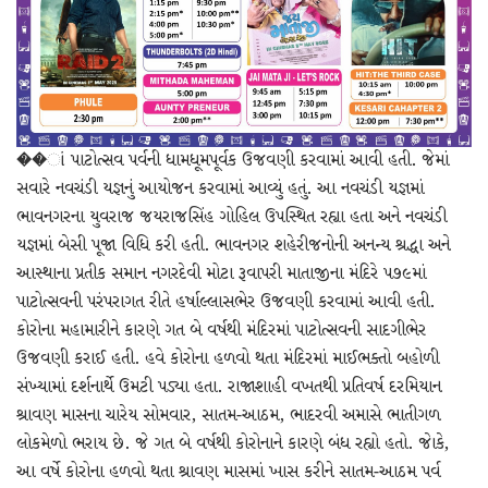
��ાં પાટોત્સવ પર્વની ધામધૂમપૂર્વક ઉજવણી કરવામાં આવી હતી. જેમાં
સવારે નવચંડી યજ્ઞનું આયોજન કરવામાં આવ્યું હતું. આ નવચંડી યજ્ઞમાં
ભાવનગરના યુવરાજ જયરાજસિંહ ગોહિલ ઉપસ્થિત રહ્યા હતા અને નવચંડી
યજ્ઞમાં બેસી પૂજા વિધિ કરી હતી. ભાવનગર શહેરીજનોની અનન્ય શ્રદ્ધા અને
આસ્થાના પ્રતીક સમાન નગરદેવી મોટા રૂવાપરી માતાજીના મંદિરે ૫૭૯માં
પાટોત્સવની પરંપરાગત રીતે હર્ષાલ્લાસભેર ઉજવણી કરવામાં આવી હતી.
કોરોના મહામારીને કારણે ગત બે વર્ષથી મંદિરમાં પાટોત્સવની સાદગીભેર
ઉજવણી કરાઈ હતી. હવે કોરોના હળવો થતા મંદિરમાં માઈભક્તો બહોળી
સંખ્યામાં દર્શનાર્થે ઉમટી પડ્યા હતા. રાજાશાહી વખતથી પ્રતિવર્ષ દરમિયાન
શ્રાવણ માસના ચારેય સોમવાર, સાતમ-આઠમ, ભાદરવી અમાસે ભાતીગળ
લોકમેળો ભરાય છે. જે ગત બે વર્ષથી કોરોનાને કારણે બંધ રહ્યો હતો. જાેકે,
આ વર્ષે કોરોના હળવો થતા શ્રાવણ માસમાં ખાસ કરીને સાતમ-આઠમ પર્વ