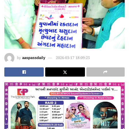
by
aaspassdaily
2026-03-17 18:09:25
dsde56gf↑↑↑Black Hat SEO backlinks, focusing on Black Hat SEO, Google Raking
愚かで馬鹿 PORN HUB ADULT SEX FREE 这个人真是个笨蛋 亚洲最大的色情网站 千元大寫字母的色情
愚かで馬鹿 PORN HUB ADULT SEX FREE 这个人真是个笨蛋 亚洲最大的色情网站 千元大寫字母的色情