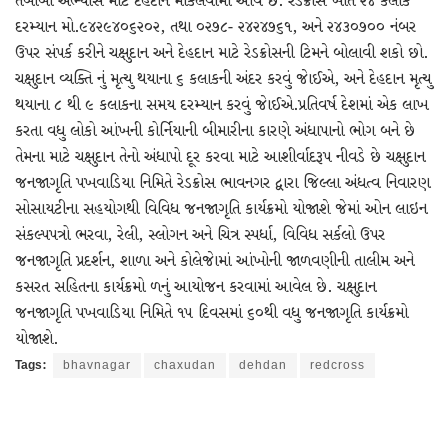
તબીબી અભ્યાસ માટે દેહદાન મોકલવામાં આવે છે. રેડક્રોસ ખાતે ૨૪ કલાક
દરમ્યાન મો.૯૪૨૯૪૦૬૨૦૨, તથા ૦૨૭૮- ૨૪૨૪૭૬૧, અને ૨૪૩૦૭૦૦ નંબર
ઉપર સંપર્ક કરીને ચક્ષુદાન અને દેહદાન માટે રેડક્રોસની ટિમને બોલાવી શકો છો.
ચક્ષુદાન વ્યક્તિ નું મૃત્યુ થયાના ૬ કલાકની અંદર કરવું જાેઈએ, અને દેહદાન મૃત્યુ
થયાના ૮ થી ૯ કલાકના સમય દરમ્યાન કરવું જાેઈએ.પ્રતિવર્ષ દેશમાં એક લાખ
કરતા વધુ લોકો આંખની કોર્નિયાની બીમારીના કારણે અંધાપાનો ભોગ બને છે
તેમના માટે ચક્ષુદાન તેનો અંધાપો દૂર કરવા માટે આશીર્વાદરૂપ નીવડે છે ચક્ષુદાન
જનજાગૃતિ પખવાડિયા નિમિતે રેડક્રોસ ભાવનગર દ્વારા જિલ્લા અંધત્વ નિવારણ
સોસાયટીના સહયોગથી વિવિધ જનજાગૃતિ કાર્યક્રમો યોજાશે જેમાં ઓન લાઇન
સંકલ્પપત્રો ભરવા, રેલી, સ્લોગન અને ચિત્ર સ્પર્ધા, વિવિધ સર્કલો ઉપર
જનજાગૃતિ પ્રદર્શન, શાળા અને કોલેજાેમાં આંખોની જાળવણીની તાલીમ અને
કસરત સહિતના કાર્યક્રમો ળનું આયોજન કરવામાં આવેલ છે. ચક્ષુદાન
જનજાગૃતિ પખવાડિયા નિમિતે ૧૫ દિવસમાં ૬૦થી વધુ જનજાગૃતિ કાર્યક્રમો
યોજાશે.
Tags:
bhavnagar
chaxudan
dehdan
redcross