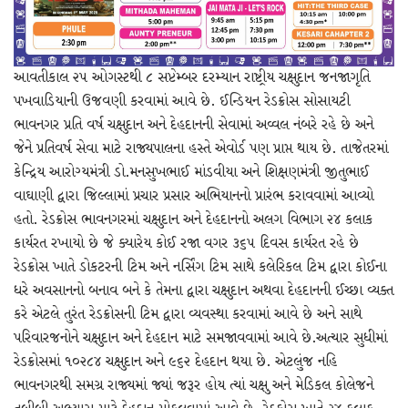
આવતીકાલ ૨૫ ઓગસ્ટથી ૮ સપ્ટેમ્બર દરમ્યાન રાષ્ટ્રીય ચક્ષુદાન જનજાગૃતિ
પખવાડિયાની ઉજવણી કરવામાં આવે છે. ઈન્ડિયન રેડક્રોસ સોસાયટી
ભાવનગર પ્રતિ વર્ષ ચક્ષુદાન અને દેહદાનની સેવામાં અવ્વલ નંબરે રહે છે અને
જેને પ્રતિવર્ષ સેવા માટે રાજ્યપાલના હસ્તે એવોર્ડ પણ પ્રાપ્ત થાય છે. તાજેતરમાં
કેન્દ્રિય આરોગ્યમંત્રી ડો.મનસુખભાઈ માંડવીયા અને શિક્ષણમંત્રી જીતુભાઈ
વાઘાણી દ્વારા જિલ્લામાં પ્રચાર પ્રસાર અભિયાનનો પ્રારંભ કરાવવામાં આવ્યો
હતો. રેડક્રોસ ભાવનગરમાં ચક્ષુદાન અને દેહદાનનો અલગ વિભાગ ૨૪ કલાક
કાર્યરત રખાયો છે જે ક્યારેય કોઈ રજા વગર ૩૬૫ દિવસ કાર્યરત રહે છે
રેડક્રોસ ખાતે ડોકટરની ટિમ અને નર્સિંગ ટિમ સાથે કલેરિકલ ટિમ દ્વારા કોઈના
ધરે અવસાનનો બનાવ બને કે તેમના દ્વારા ચક્ષુદાન અથવા દેહદાનની ઈચ્છા વ્યક્ત
કરે એટલે તુરંત રેડક્રોસની ટિમ દ્વારા વ્યવસ્થા કરવામાં આવે છે અને સાથે
પરિવારજનોને ચક્ષુદાન અને દેહદાન માટે સમજાવવામાં આવે છે.અત્યાર સુધીમાં
રેડક્રોસમાં ૧૦૨૮૪ ચક્ષુદાન અને ૯૬૨ દેહદાન થયા છે. એટલુંજ નહિ
ભાવનગરથી સમગ્ર રાજ્યમાં જ્યાં જરૂર હોય ત્યાં ચક્ષુ અને મેડિકલ કોલેજને