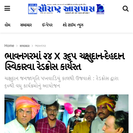
હોમ
સમાચાર
ઈ-પેપર
શો ટાઈમ ન્યૂઝ
Home
સમાચાર
ભાવનગર
ભાવનગરમાં ૨૪ X ૩૬૫ ચક્ષુદાન-દેહદાન
સ્વિકારવા રેડક્રોસ કાર્યરત
ચક્ષુદાન જનજાગૃતિ પખવાડિયું કાલથી ઉજવાશે : રેડક્રોસ દ્વારા
૬૦થી વધુ કાર્યક્રમોનું આયોજન