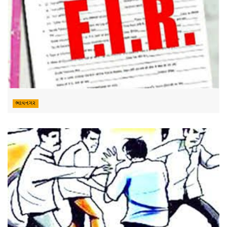
ભાવનગર