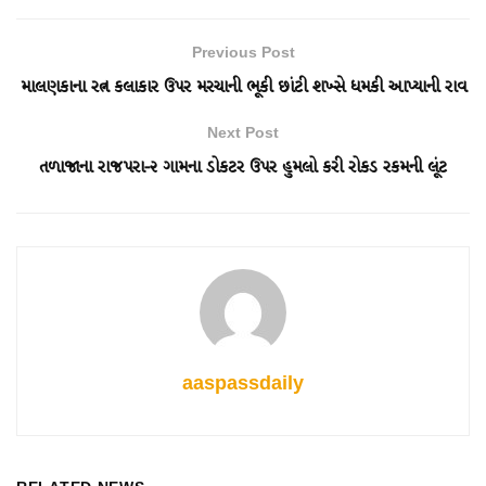
Previous Post
માલણકાના રત્ન કલાકાર ઉપર મરચાની ભૂકી છાંટી શખ્સે ધમકી આપ્યાની રાવ
Next Post
તળાજાના રાજપરા-૨ ગામના ડોકટર ઉપર હુમલો કરી રોકડ રકમની લૂંટ
aaspassdaily