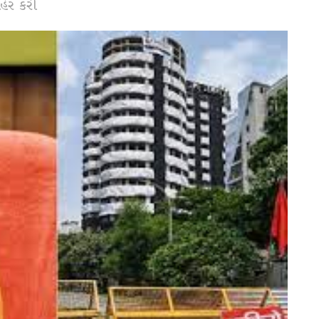
ેર કરી