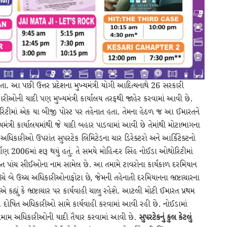
 હતા. આ પછી ઉત્તર પ્રદેશના મુખ્યમંત્રી યોગી આદિત્યનાથે 26 સરકારી
રીઓની યાદી પણ મુખ્યમંત્રી કાર્યાલય તરફથી જાહેર કરવામાં આવી છે.
િટીમાં એક યા બીજી પોસ્ટ પર તહેનાત હતા. તેમના હેઠળ જ આ ઈમારતને
્રી કાર્યાલયમાંથી જે યાદી બહાર પાડવામાં આવી છે તેમાંથી મોટાભાગના
ધિકારીઓ ઉપરાંત સુપરટેક લિમિટેડના ચાર ડિરેક્ટરો અને આર્કિટેક્ટનો
માણ 2006માં શરૂ થયું હતું. તે સમયે મોહિન્દર સિંહ નોઈડા ઓથોરિટીમાં
ક્ત પાંચ સીઈઓના નામ સામેલ છે. આ તમામે ટાવરોના કાર્યકાળ દરમિયાન
ે બે ઉચ્ચ અધિકારીઓનાફોટા છે, જેમની તહેનાતી દરમિયાનના ભ્રષ્ટાચારના
ું કે ભ્રષ્ટાચાર પર કાર્યવાહી ચાલુ રહેશે. આટલી મોટી ઈમારત પ્રથમ
છે. દોષિત અધિકારીઓ સામે કાર્યવાહી કરવામાં આવી રહી છે. નોઈડામાં
લ તમામ અધિકારીઓની યાદી તૈયાર કરવામાં આવી છે.
સુપરટેકનું કુલ કેટલું