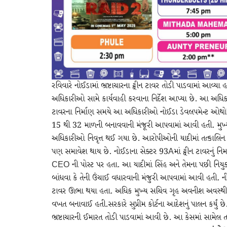
રવિવારે નોઈડામાં ભ્રષ્ટાચારના ટ્વીન ટાવર તોડી પાડવામાં આવ્યા
અધિકારીઓ સામે કાર્યવાહી કરવાના નિર્દેશ આપ્યા છે. આ અધિકા
ટાવરના નિર્માણ સમયે આ અધિકારીઓ નોઈડા ડેવલપમેન્ટ ઓથોર
15 થી 32 માળની બનાવવાની મંજૂરી આપવામાં આવી હતી. મુખ્યમંત
અધિકારીઓ નિવૃત્ત થઈ ગયા છે. આરોપીઓની યાદીમાં તત્કાલિન અ
પણ સમાવેશ થાય છે. નોઈડાના સેક્ટર 93Aમાં ટ્વીન ટાવરનું નિર્
CEO ની પોસ્ટ પર હતા. આ યાદીમાં સિંહ અને તેમના પછી નિયુ
બાંધવા કે તેની ઉંચાઈ વધારવાની મંજુરી આપવામાં આવી હતી. નીચ
ટાવર ઊભા થયા હતા. અધિક મુખ્ય સચિવ ગૃહ અવનીશ અવસ્થીએ કહ્ય
વખત બનાવાઈ હતી.સરકારે સુપ્રીમ કોર્ટના આદેશનું પાલન કર્યું 
ભ્રષ્ટાચારની ઈમારત તોડી પાડવામાં આવી છે. આ કેસમાં સામે