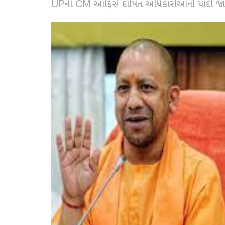
UPની CM ઓફિસે દોષિત અધિકારીઓની યાદી જાહ