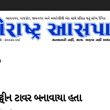
ઝ
 ટ્વીન ટાવર બનાવાયા હતા