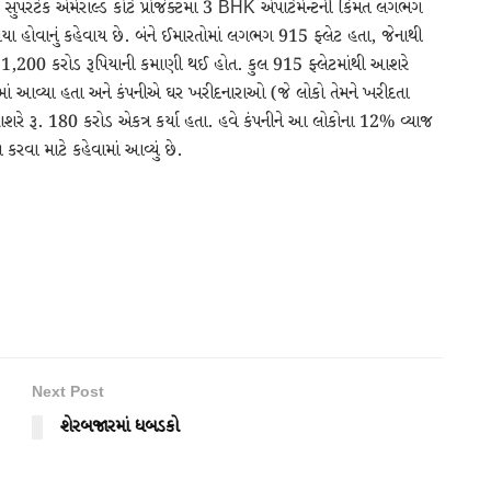
સુપરટેક એમેરાલ્ડ કોર્ટ પ્રોજેક્ટમાં 3 BHK એપાર્ટમેન્ટની કિંમત લગભગ
યા હોવાનું કહેવાય છે. બંને ઈમારતોમાં લગભગ 915 ફ્લેટ હતા, જેનાથી
1,200 કરોડ રૂપિયાની કમાણી થઈ હોત. કુલ 915 ફ્લેટમાંથી આશરે
ાં આવ્યા હતા અને કંપનીએ ઘર ખરીદનારાઓ (જે લોકો તેમને ખરીદતા
શરે રૂ. 180 કરોડ એકત્ર કર્યા હતા. હવે કંપનીને આ લોકોના 12% વ્યાજ
 કરવા માટે કહેવામાં આવ્યું છે.
Next Post
શેરબજારમાં ધબડકો