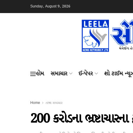
Sunday, August 9, 2026
હોમ
સમાચાર
ઈ-પેપર
શો ટાઈમ ન્યૂ
Home
તાજા સમાચાર
200 કરોડના ભ્રષ્ટાચારના