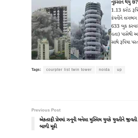
નુકસાન થયું છે?
1.13 કરોડ રૂપિ
કંપનીને લગભગ 
633 બુક કરવામ
હતા) પાસેથી આ
સાથે રૂપિયા પરત
Tags:
courpter list twin tower
noida
up
Previous Post
એકતરફી પ્રેમમાં ઝનૂની બનેલા મુસ્લિમ યુવકે યુવતીને જીવતી
બાળી મૂકી