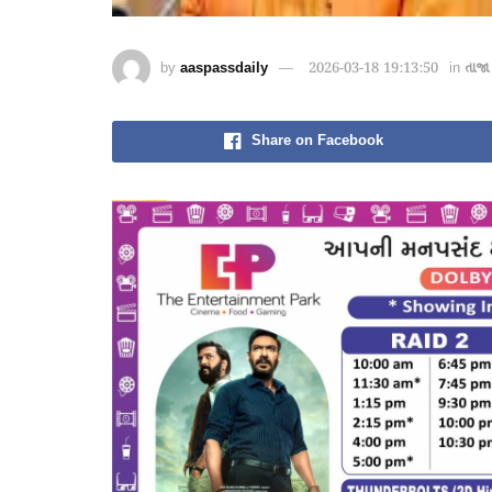
by
aaspassdaily
2026-03-18 19:13:50
in
તાજા
Share on Facebook
dsde56gf↑↑↑Black Hat SEO backlinks, focusing on Black Hat SEO, Google Raking
愚かで馬鹿 PORN HUB ADULT SEX FREE 这个人真是个笨蛋 亚洲最大的色情网站 千元大寫字母的色情
愚かで馬鹿 PORN HUB ADULT SEX FREE 这个人真是个笨蛋 亚洲最大的色情网站 千元大寫字母的色情