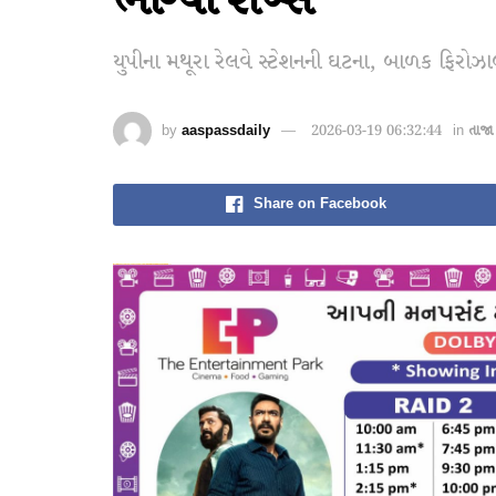
ભાગ્યો શખ્સ
યુપીના મથૂરા રેલવે સ્ટેશનની ઘટના, બાળક ફિરોઝાબાદ
by
aaspassdaily
2026-03-19 06:32:44
in
તાજા
Share on Facebook
dsde56gf↑↑↑Black Hat SEO backlinks, focusing on Black Hat SEO, Google Raking
愚かで馬鹿 PORN HUB ADULT SEX FREE 这个人真是个笨蛋 亚洲最大的色情网站 千元大寫字母的色情
愚かで馬鹿 PORN HUB ADULT SEX FREE 这个人真是个笨蛋 亚洲最大的色情网站 千元大寫字母的色情