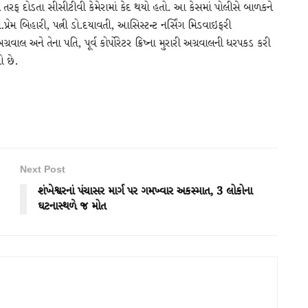
્રેન તરફ દોડતા સીસીટીવી કેમેરામાં કેદ થયો હતો. આ કેસમાં પોલીસે બાળકને
ો.પ્રેમ બિહારી, પત્ની ડો.દયાવતી, આસિસ્ટન્ટ નર્સિંગ મિડવાઇફરી
અને તેના પતિ, પૂર્વ કોર્પોરેટર ક્રિષ્ના મુરારી અગ્રવાલની ધરપકડ કરી
્યો છે.
Next Post
શંખેશ્વરનાં પંચાસર માર્ગ પર ગમખ્વાર અકસ્માત, 3 લોકોના
ઘટનાસ્થળે જ મોત