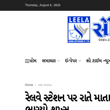
Thursday, August 6, 2026
હોમ
સમાચાર
ઈ-પેપર
શો ટાઈમ ન્યૂ
Home
તાજા સમાચાર
રેલવે સ્ટેશન પર રાતે મા