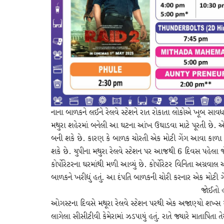
નાના બાળકને લઈને રેલવે સ્ટેશને રાત રોકાતા લોકોએ ખૂબ સાવધાન
મથુરા શહેરમાં બનેલી આ ઘટના આંખ ઉઘાડવા માટે પૂરતી છે. એવું 
બની શકે છે. કારણ કે બાળક ચોરતી એક મોટી ગેંગ આવા કાળા
શકે છે. યુપીના મથુરા રેલવે સ્ટેશન પર આજથી 6 દિવસ પહેલા
કોર્પોરેટરના ઘરમાંથી મળી આવ્યું છે. કોર્પોરેટર વિનિતા અગ્રવાલ
બાળકને ખરીદ્યું હતું. આ દંપતિ બાળકની ચોરી કરનાર એક મોટી ગેં
જોઈતો હ
ઓગસ્ટના દિવસે મથૂરા રેલવે સ્ટેશન પરથી એક અજાણ્યો શખ્સ મા
લાગેલા સીસીટીવી કેમેરામાં ઝડપાયું હતું. રાતે જ્યારે માતાપિતા