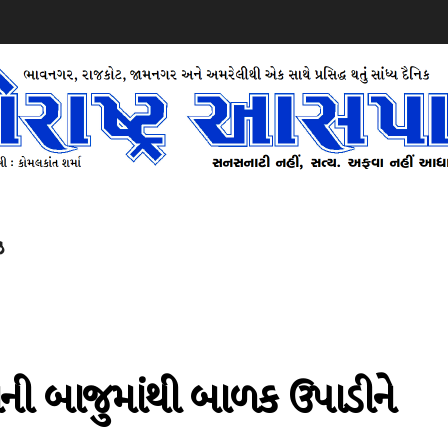
ઝ
તાની બાજુમાંથી બાળક ઉપાડીને