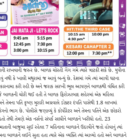
ી રાખવાની જરુર છે. બાળક ચોરતી ગેંગ ગમે ત્યારે ત્રાટકી શકે છે. યુપીના
નથી કે ખાલી મથુરામાં જ આવું બન્યું છે. દેશમાં ગમે ત્યાં આવી ઘટના
 કારનામા કરી રહી છે અને જરાક સરખી ભૂલ આપણને બાળકથી વંચિત કરી
 જે બાળકની ચોરી થઈ હતી તે બાળક ફિરોઝાબાદ શહેરમાં એક મહિલા
 અને તેમના પતિ કૃષ્ણ મુરારી અગ્રવાલે ડોક્ટર દંપતિ પાસેથી 1.8 લાખમાં
ગનો ભાગ છે. પોલીસે જણાવ્યું કે કોર્પોરેટર અને તેમના પતિને એક છોકરો
તો તેથી તેમણે એક નર્સનો સંપર્ક સાધીને બાળકને ખરીદ્યો હતો.
23
તાની બાજુમા સુઈ રહેલા 7 મહિનાના બાળકને ઉઠાવીને જતો હોવાનું ત્યાં
 તેમના બાળકને લઈને સુતા હતા ત્યારે એક વ્યક્તિ ત્યાં આવ્યો હતો અને બાળકને