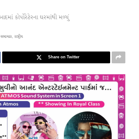
માં કોર્પોરેટેરના ઘરમાંથી મળ્યું
 સમાચાર
,
રાષ્ટ્રીય
Share on Twitter