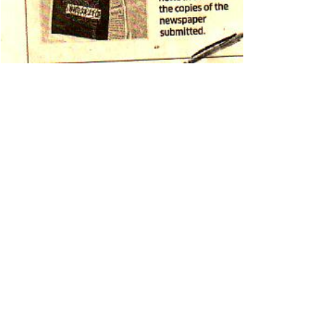
્મીરી સમુદાયનું પ્રદર્શન