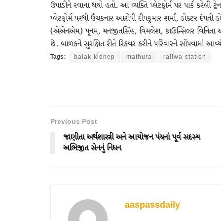
ઉપાડીને રવાના થયો હતો. આ વ્યક્તિ પ્લેટફોર્મ પર પાર્ક કરેલી ટ
પ્લેટફોર્મ પરથી ઉંચકનાર આરોપી દીપકુમાર શર્મા, ડોક્ટર દંપતી ડ
(એએનએમ) પૂનમ, મનજીતસિંહ, વિમલેશ, કાઉન્સિલર વિનિતા અગ્રવાલ 
છે. બાળકને સુરક્ષિત રીતે રિકવર કરીને પરિવારને સોંપવામાં આવ
Tags:
balak kidnep
mathura
railwa station
Previous Post
જાણીતા અર્થશાસ્ત્રી અને આયોજન પંચનાં પૂર્વ સદસ્ય
અભિજીત સેનનું નિધન
aaspassdaily