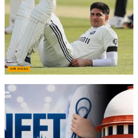
તાજા સમાચાર