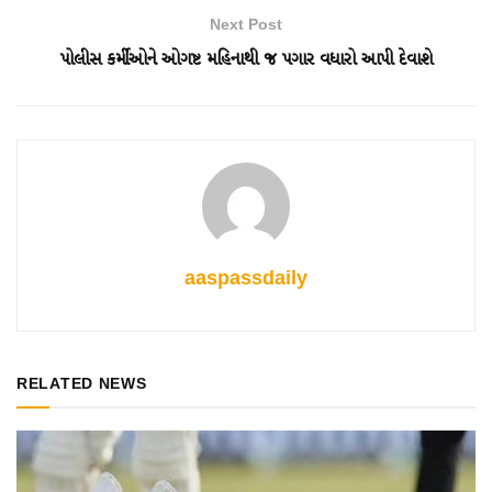
Next Post
પોલીસ કર્મીઓને ઓગષ્ટ મહિનાથી જ પગાર વધારો આપી દેવાશે
aaspassdaily
RELATED NEWS