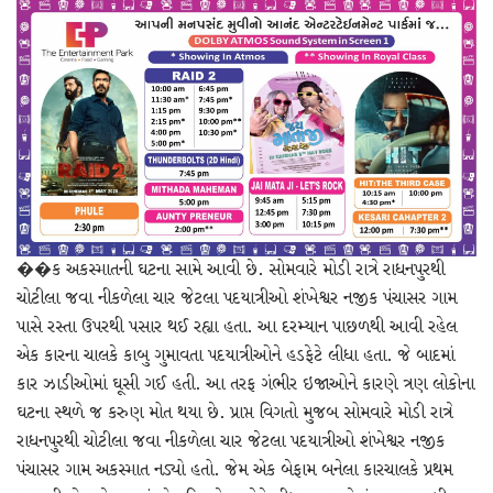
��ક અકસ્માતની ઘટના સામે આવી છે. સોમવારે મોડી રાત્રે રાધનપુરથી
ચોટીલા જવા નીકળેલા ચાર જેટલા પદયાત્રીઓ શંખેશ્વર નજીક પંચાસર ગામ
પાસે રસ્તા ઉપરથી પસાર થઈ રહ્યા હતા. આ દરમ્યાન પાછળથી આવી રહેલ
એક કારના ચાલકે કાબુ ગુમાવતા પદયાત્રીઓને હડફેટે લીધા હતા. જે બાદમાં
કાર ઝાડીઓમાં ઘૂસી ગઈ હતી. આ તરફ ગંભીર ઇજાઓને કારણે ત્રણ લોકોના
ઘટના સ્થળે જ કરુણ મોત થયા છે. પ્રાપ્ત વિગતો મુજબ સોમવારે મોડી રાત્રે
રાધનપુરથી ચોટીલા જવા નીકળેલા ચાર જેટલા પદયાત્રીઓ શંખેશ્વર નજીક
પંચાસર ગામ અકસ્માત નડ્યો હતો. જેમ એક બેફામ બનેલા કારચાલકે પ્રથમ