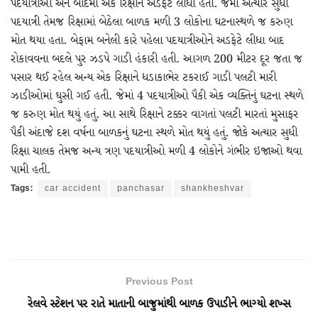
પદયાત્રીઓ અને બાદમાં એક રિક્ષાને અડફેટે લીધા હતા. જેમાં અત્યાર સુધી
પદયાત્રી તેમજ રિક્ષામાં બેઠેલા બાળક મળી 3 લોકોના ઘટનાસ્થળે જ કરુણ
મોત થયા હતા. બેફામ બનેલી કારે પહેલા પદયાત્રીઓને અડફેટે લીધા બાદ
રોકાવવના બદલે પુર ઝડપે ગાડી હંકારી હતી. આગળ 200 મીટર દૂર જતા જ
પસાર થઈ રહેલ અન્ય એક રિક્ષાને ધડાકાભેર ટકરાઈ ગાડી પલટી મારી
ઝાડીઓમાં ઘુસી ગઈ હતી. જેમાં 4 પદયાત્રીઓ પૈકી એક વ્યક્તિનું ઘટના સ્થળે
જ કરુણ મોત થયું હતું. આ સાથે રિક્ષાને ટક્કર વાગતાં પલટી મારતાં મુસાફર
પૈકી અંદાજે દશ વર્ષના બાળકનું ઘટના સ્થળે મોત થયું હતું. જોકે અત્યાર સુધી
રિક્ષા ચાલક તેમજ અન્ય ત્રણ પદયાત્રીઓ મળી 4 લોકોને ગંભીર ઇજાઓ થવા
પામી હતી.
Tags:
car accident
panchasar
shankheshvar
Previous Post
રેલવે સ્ટેશન પર રાતે માતાની બાજુમાંથી બાળક ઉપાડીને ભાગ્યો શખ્સ