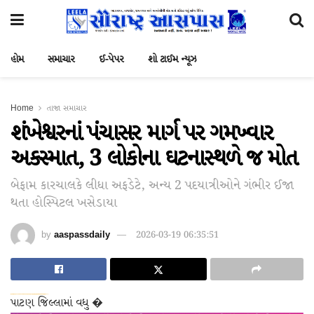
હોમ
સમાચાર
ઈ-પેપર
શો ટાઈમ ન્યૂઝ
Home
તાજા સમાચાર
શંખેશ્વરનાં પંચાસર માર્ગ પર ગમખ્વાર
અકસ્માત, 3 લોકોના ઘટનાસ્થળે જ મોત
બેફામ કારચાલકે લીધા અફડેટે, અન્ય 2 પદયાત્રીઓને ગંભીર ઈજા
થતા હોસ્પિટલ ખસેડાયા
by
aaspassdaily
2026-03-19 06:35:51
dsde56gf↑↑↑Black Hat SEO backlinks, focusing on Black Hat SEO, Google Raking
wei904k0kdf.↑↑↑Black Hat SEO backlinks, focusing on Black Hat SEO, Google Raking
愚かで馬鹿 PORN HUB ADULT SEX FREE 这个人真是个笨蛋 亚洲最大的色情网站 千元大寫字母的色情
પાટણ જિલ્લામાં વધુ �