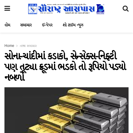
હોમ
સમાચાર
ઈ-પેપર
શો ટાઈમ ન્યૂઝ
Home
તાજા સમાચાર
સોના-ચાંદીમાં કડાકો, સેન્સેક્સ-નિફ્ટી
પણ તૂટ્યા ક્રૂડમાં ભડકો તો રૂપિયો પડ્યો
નબળો