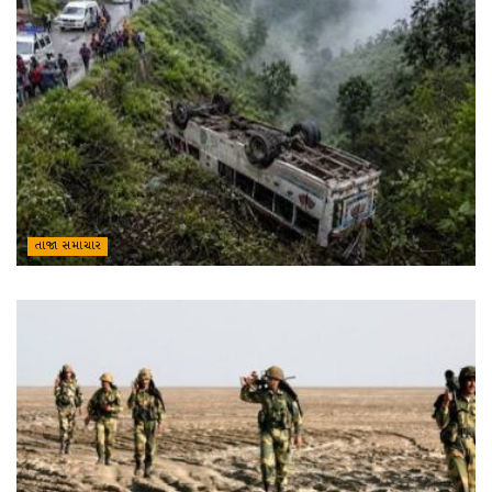
તાજા સમાચાર