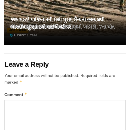
કચ્છ સરહદે પાકિસ્તાનની મેલી મુરાદ,સૈન્યની હલચલથી
તહેવારો પૂર્વે ખાંડ 15% મોંઘી થઈ!
ચંબામાં 22 મુસાફરો ભરેલી બસ ખીણમાં ખાબકી, 7ના મોત
ભારતીય સુરક્ષા દળો હાઈએલર્ટ પર
તાજા સમાચાર
AUGUST 8, 2026
AUGUST 8, 2026
AUGUST 8, 2026
Leave a Reply
Your email address will not be published.
Required fields are
*
marked
*
Comment