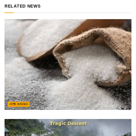
RELATED NEWS
તાજા સમાચાર