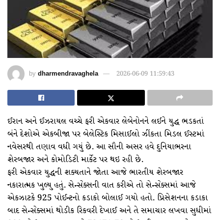
by
dharmendravaghela
2026-06-09 11:59:43
ઈરાન અને ઈઝરાયલ વચ્ચે ફરી એકવાર લેબેનોનને લઈને યુદ્ધ ભડકતાં
બંને દેશોએ એકબીજા પર બેલેસ્ટિક મિસાઈલો ઝીંકતા મિડલ ઈસ્ટમાં
નવેસરથી તણાવ વધી ગયું છે. આ સૌની અસર હવે દુનિયાભરના
શેરબજાર અને કોમોડિટી માર્કેટ પર થઇ રહી છે.
ફરી એકવાર યુદ્ધની શક્યતાને જોતા આજે ભારતીય શેરબજાર
નકારાત્મક ખુલ્યુ હતું. સેન્સેક્સની વાત કરીએ તો સેન્સેક્સમાં આજે
એકઝાટકે 925 પોઈન્ટનો કડાકો બોલાઈ ગયો હતો. પ્રિસેશનના કડાકા
બાદ સેન્સેક્સમાં થોડીક રિકવરી દેખાઈ અને તે સમાચાર લખવા સુધીમાં