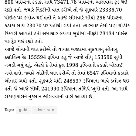
800 પોઈન્ટના કડાકા સાથે 73471.78 પોઈન્ટની આસપાસ ટ્રેડ થઇ
રહ્યો હતો. જ્યારે નિફ્ટીની વાત કરીએ તો જે શુક્રવારે 23336.70
પોઈન્ટ પર ક્લોઝ થઈ હતી તે આજે સોમવારે સીધો 296 પોઇન્ટના
કડાકા સાથે 23070 પર પહોંચી ગયો હતો. ત્યારબાદ તેમાં પણ થોડીક
રિકવરી આવતી હતી સમાચાર લખવા સુધીમાં નીફ્ટી 23134 પોઈન્ટ
પર ટ્રેડ થઇ રહ્યો હતો.
આજે સોનાની વાત કરીએ તો વાયદા બજારમાં શુક્રવારનું સોનાનું
ક્લૉઝિંગ રેટ 155594 રૂપિયા હતું જે આજે સીધું 153596 સુધી
ગગડી ગયું હતું. એટલે કે તેમાં કુલ 1998 રૂપિયાનો કડાકો બોલાઈ
ગયો હતો. જ્યારે ચાંદીની વાત કરીએ તો તેમાં 6547 રૂપિયાનો કડાકો
બોલાઈ ગયો હતો. શુક્રવારે ચાંદી 248537 રૂપિયાના ભાવે ક્લૉઝ થઇ
હતી જે આજે સીધી 241990 રૂપિયાના તળિયે ખુલી હતી. આ સાથે
રોકાણકારોને નુકસાન ભોગવવાનો વારો આવ્યો છે.
Tags:
gold
silver rate