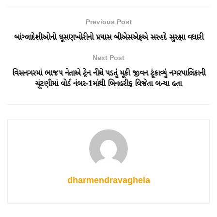
Previous Post
બાંગ્લાદેશીઓનો ઘૂસણખોરીનો પ્રયાસ બીએસએફએ સરહદે સુરક્ષા વધારી
Next Post
વિસનગરમાં ભાજપ નેતાએ ટ્રેન નીચે પડતું મૂકી જીવન ટૂંકાવ્યું નગરપાલિકાની
ચૂંટણીમાં વોર્ડ નંબર-1માંથી બિનહરીફ વિજેતા બન્યા હતા
dharmendravaghela