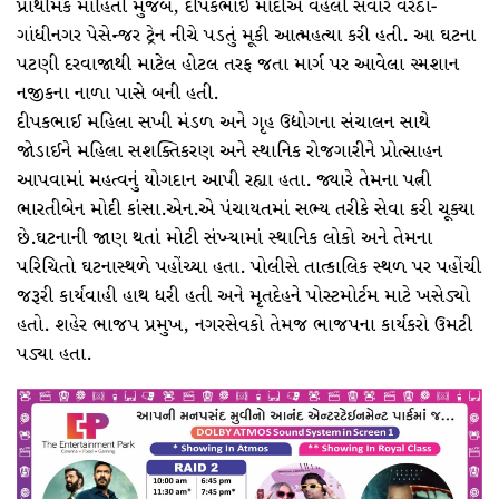
પ્રાથમિક માહિતી મુજબ, દીપકભાઈ મોદીએ વહેલી સવારે વરેઠા-
ગાંધીનગર પેસેન્જર ટ્રેન નીચે પડતું મૂકી આત્મહત્યા કરી હતી. આ ઘટના
પટણી દરવાજાથી માટેલ હોટલ તરફ જતા માર્ગ પર આવેલા સ્મશાન
નજીકના નાળા પાસે બની હતી.
દીપકભાઈ મહિલા સખી મંડળ અને ગૃહ ઉદ્યોગના સંચાલન સાથે
જોડાઈને મહિલા સશક્તિકરણ અને સ્થાનિક રોજગારીને પ્રોત્સાહન
આપવામાં મહત્વનું યોગદાન આપી રહ્યા હતા. જ્યારે તેમના પત્ની
ભારતીબેન મોદી કાંસા.એન.એ પંચાયતમાં સભ્ય તરીકે સેવા કરી ચૂક્યા
છે.ઘટનાની જાણ થતાં મોટી સંખ્યામાં સ્થાનિક લોકો અને તેમના
પરિચિતો ઘટનાસ્થળે પહોંચ્યા હતા. પોલીસે તાત્કાલિક સ્થળ પર પહોંચી
જરૂરી કાર્યવાહી હાથ ધરી હતી અને મૃતદેહને પોસ્ટમોર્ટમ માટે ખસેડ્યો
હતો. શહેર ભાજપ પ્રમુખ, નગરસેવકો તેમજ ભાજપના કાર્યકરો ઉમટી
પડ્યા હતા.