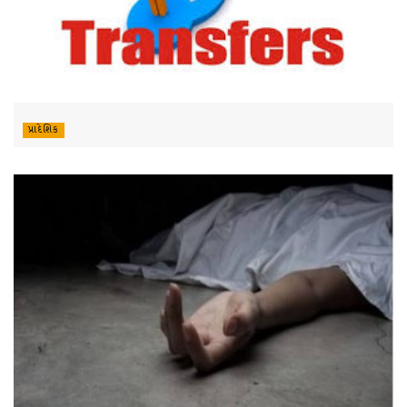
પ્રાદેશિક