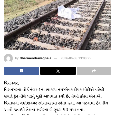
by
dharmendravaghela
2026-06-08 13:08:25
વિસનગર,
વિસનગરના વોર્ડ નંબર-1ના ભાજપ નગરસેવક દીપક મોદીએ વહેલી
સવારે ટ્રેન નીચે પડતું મૂકી આપઘાત કર્યો છે. તેઓ કાંસા એન.એ.
વિસ્તારની ગણેશનગર સોસાયટીમાં રહેતા હતા. આ ઘટનામાં ટ્રેન નીચે
આવી જવાથી તેમના શરીરના બે ટૂકડા થઈ ગયા હતા.