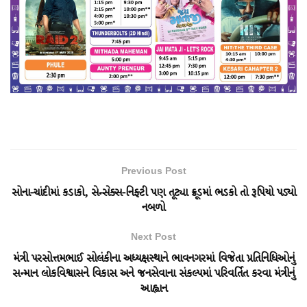
Previous Post
સોના-ચાંદીમાં કડાકો, સેન્સેક્સ-નિફ્ટી પણ તૂટ્યા ક્રૂડમાં ભડકો તો રૂપિયો પડ્યો
નબળો
Next Post
મંત્રી પરસોત્તમભાઈ સોલંકીના અધ્યક્ષસ્થાને ભાવનગરમાં વિજેતા પ્રતિનિધિઓનું
સન્માન લોકવિશ્વાસને વિકાસ અને જનસેવાના સંકલ્પમાં પરિવર્તિત કરવા મંત્રીનું
આહ્વાન