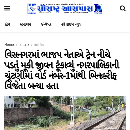
હોમ
સમાચાર
ઈ-પેપર
શો ટાઈમ ન્યૂઝ
Home
સમાચાર
પ્રાદેશિક
વિસનગરમાં ભાજપ નેતાએ ટ્રેન નીચે
પડતું મૂકી જીવન ટૂંકાવ્યું નગરપાલિકાની
ચૂંટણીમાં વોર્ડ નંબર-1માંથી બિનહરીફ
વિજેતા બન્યા હતા