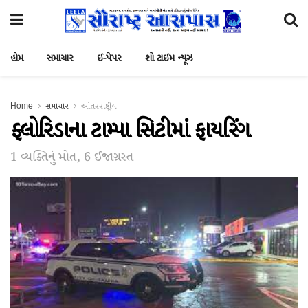
હોમ
સમાચાર
ઈ-પેપર
શો ટાઈમ ન્યૂઝ
Home
સમાચાર
આંતરરાષ્ટ્રીય
ફ્લોરિડાના ટામ્પા સિટીમાં ફાયરિંગ
1 વ્યક્તિનું મોત, 6 ઈજાગ્રસ્ત