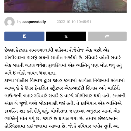
by
aaspassdaily
2022-10-10 10:48:51
છેલ્લા કેટલાક સમયગાળાથી શહેરમાં રોજેરોજ એક પછી એક
ગોળીબારના કારણે ભયનો માહોલ સર્જાયો છે. રવિવારે વહેલી સવારે
એક બારની બહાર થયેલા ફાયરિંગમાં એક વ્યક્તિનું પણ મોત થયું હતું
અને 6 લોકો ઘાયલ થયા હતા.
ટામ્પા પોલીસ વિભાગ દ્વારા જાહેર કરવામાં આવેલા નિવેદનમાં કહેવામાં
આવ્યું છે કે ઉત્તર ફ્રેન્કલિન સ્ટ્રીટપર એલઆઈટી સિગાર અને માર્ટિની
લાઉન્જની બહાર રવિવારે સવારે 3 વાગ્યે ગોળીબાર થયો હતો. ક્લબની
અંદર બે જૂથો વચ્ચે બોલાચાલી થઈ હતી. તે દરમિયાન એક વ્યક્તિએ
ફાયરિંગ શરૂ કરી દીધું હતું. પોલીસના જણાવ્યા અનુસાર આમાં એક
વ્યક્તિનું મોત થયું છે. જ્યારે છ ઘાયલ થયા છે. તમામ ઈજાગ્રસ્તોને
હોસ્પિટલમાં લઈ જવામાં આવ્યા છે. જો કે રવિવાર બપોર સુધી આ