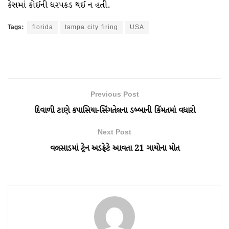
કેસમાં કોઈની ધરપકડ થઈ ન હતી.
Tags:
florida
tampa city firing
USA
Previous Post
દિવાળી ટાણે કપાસિયા-સિંગતેલના ડબ્બાની કિંમતમાં વધારો
Next Post
વલસાડમાં ટ્રેન અડફેટે આવતા 21 ગાયોના મોત