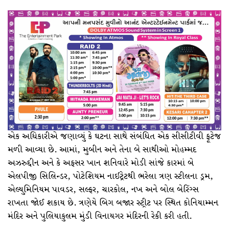
એક અધિકારીએ જણાવ્યું કે ઘટના સાથે સંબંધિત એક સીસીટીવી ફૂટેજ
મળી આવ્યા છે. આમાં, મુબીન અને તેના બે સાથીઓ મોહમ્મદ
અઝરુદ્દીન અને કે અફસર ખાન શનિવારે મોડી સાંજે કારમાં બે
એલપીજી સિલિન્ડર, પોટેશિયમ નાઈટ્રેટથી ભરેલા ત્રણ સ્ટીલના ડ્રમ,
એલ્યુમિનિયમ પાવડર, સલ્ફર, ચારકોલ, નખ અને બોલ બેરિંગ્સ
રાખતા જોઈ શકાય છે. ત્રણેયે બિગ બજાર સ્ટ્રીટ પર સ્થિત કોનિયામ્મન
મંદિર અને પુલિયાકુલમ મુંડી વિનાયગર મંદિરની રેકી કરી હતી.