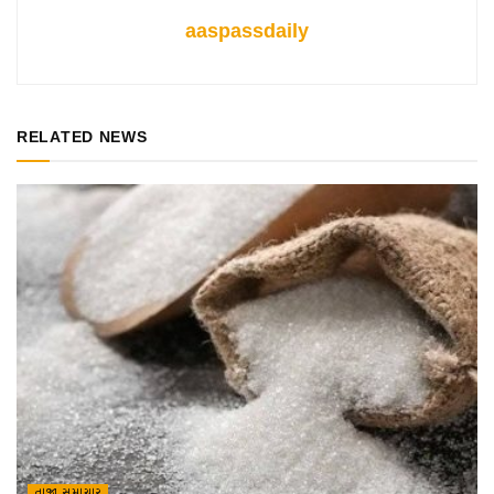
aaspassdaily
RELATED NEWS
તાજા સમાચાર