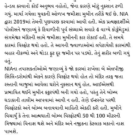
હેન્ડલ કરવાનો કોઈ અનુભવ નહોતો, જેના કારણે મોટું નુકસાન ટળી
ગયું. માર્યા ગયેલા યુવકની ઓળખ જમીશા મુબીન તરીકે થઈ છે. NIA
દ્વારા 2019માં તેમની પૂછપરછ કરવામાં આવી હતી. એક પ્રત્યક્ષદર્શીએ
પોલીસને જણાવ્યું કે દિવાળીની પૂર્વ સંધ્યાએ સવારે 4 વાગ્યે કોટ્ટેમેડુમાં
સંગમેશ્વર મંદિરની સામે જમીશા મુબીનની કાર રોકાઈ હતી. તે સમયે
કારમાં વિસ્ફોટ થયો હતો. તે આગની જ્વાળાઓમાં લપેટાયેલી કારમાંથી
બહાર નીકળ્યો અને થોડા ફૂટ દૂર જમીન પર પડ્યો. તેનું શરીર બળી ગયું
હતું.
NIAના તપાસકર્તાઓએ જણાવ્યું કે જો કારમાં રાખેલા બે એલપીજી
સિલિન્ડરોમાંથી એકને કારણે વિસ્ફોટ થયો હોત તો મંદિર તરફ જતા
રસ્તાની બાજુમાં આવેલા ઘરોને નુકસાન થયું હોત. આઈએસથી
પ્રભાવિત થઈને મુબીન કટ્ટરપંથી બની ગયો હતો, પરંતુ તેને બોમ્બ
ધડાકાની તાલીમ આપવામાં આવી ન હતી. તેણે ઈન્ટરનેટ પરથી
વિસ્ફોટકો અને બોમ્બ બનાવવાની માહિતી એકઠી કરી હતી. મુબીને
વિચાર્યું કે તેના આત્મઘાતી બોમ્બ વિસ્ફોટથી 50 થી 100 મીટરની
ત્રિજ્યામાં વિનાશ થશે અને મંદિર અને નજીકના કેટલાક મકાનો નાશ
પામશે.