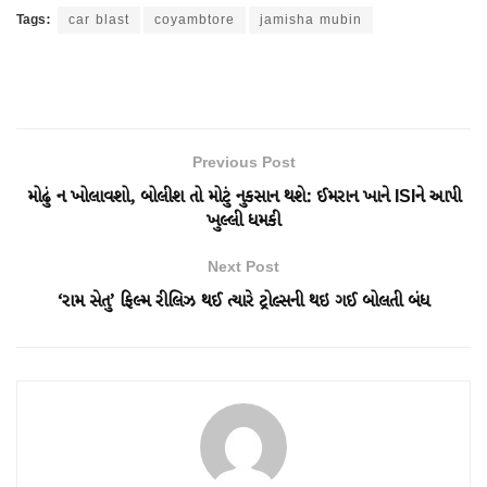
Tags:
car blast
coyambtore
jamisha mubin
Previous Post
મોઢું ન ખોલાવશો, બોલીશ તો મોટું નુકસાન થશે: ઈમરાન ખાને ISIને આપી
ખુલ્લી ધમકી
Next Post
‘રામ સેતુ’ ફિલ્મ રીલિઝ થઈ ત્યારે ટ્રોલ્સની થઇ ગઈ બોલતી બંધ