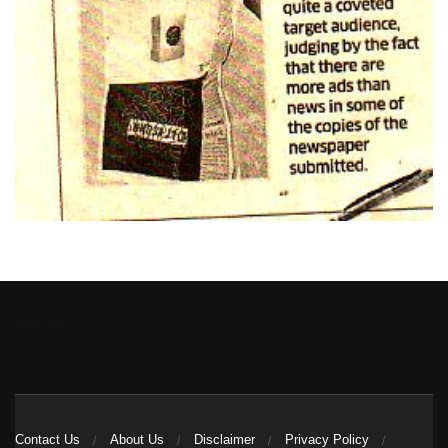
Heng36
Contact Us
About Us
Disclaimer
Privacy Policy