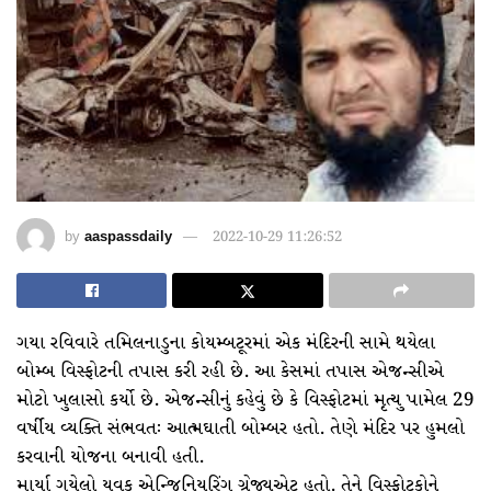
by
aaspassdaily
2022-10-29 11:26:52
ગયા રવિવારે તમિલનાડુના કોયમ્બટૂરમાં એક મંદિરની સામે થયેલા
બોમ્બ વિસ્ફોટની તપાસ કરી રહી છે. આ કેસમાં તપાસ એજન્સીએ
મોટો ખુલાસો કર્યો છે. એજન્સીનું કહેવું છે કે વિસ્ફોટમાં મૃત્યુ પામેલ 29
વર્ષીય વ્યક્તિ સંભવતઃ આત્મઘાતી બોમ્બર હતો. તેણે મંદિર પર હુમલો
કરવાની યોજના બનાવી હતી.
માર્યા ગયેલો યુવક એન્જિનિયરિંગ ગ્રેજ્યુએટ હતો. તેને વિસ્ફોટકોને