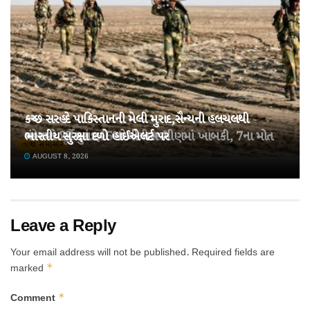
કચ્છ સરહદે પાકિસ્તાનની મેલી મુરાદ,સૈન્યની હલચલથી
તહેવારો પૂર્વે ખાંડ 15% મોંઘી થઈ!
ચંબામાં 22 મુસાફરો ભરેલી બસ ખીણમાં ખાબકી, 7ના મોત
ભારતીય સુરક્ષા દળો હાઈએલર્ટ પર
તાજા સમાચાર
AUGUST 8, 2026
AUGUST 8, 2026
AUGUST 8, 2026
Leave a Reply
Your email address will not be published.
Required fields are
*
marked
*
Comment