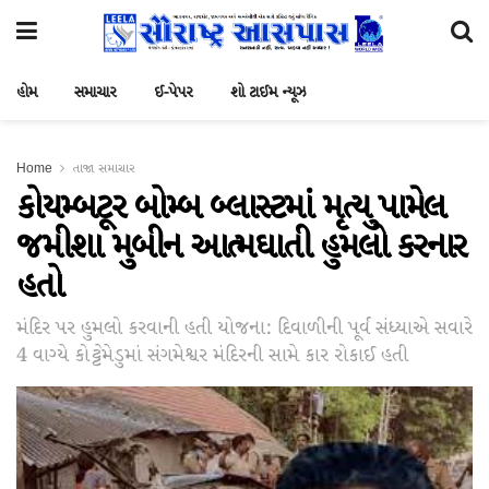
હોમ
સમાચાર
ઈ-પેપર
શો ટાઈમ ન્યૂઝ
Home
તાજા સમાચાર
કોયમ્બટૂર બોમ્બ બ્લાસ્ટમાં મૃત્યુ પામેલ
જમીશા મુબીન આત્મઘાતી હુમલો કરનાર
હતો
મંદિર પર હુમલો કરવાની હતી યોજના: દિવાળીની પૂર્વ સંધ્યાએ સવારે
4 વાગ્યે કોટ્ટેમેડુમાં સંગમેશ્વર મંદિરની સામે કાર રોકાઈ હતી