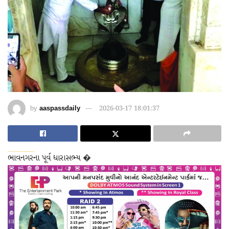
by
aaspassdaily
2026-03-17 18:01:37
dsde56gf↑↑↑Black Hat SEO backlinks, focusing on Black Hat SEO, Google Raking
wei904k0kdf.↑↑↑Black Hat SEO backlinks, focusing on Black Hat SEO, Google Raking
愚かで馬鹿 PORN HUB ADULT SEX FREE 这个人真是个笨蛋 亚洲最大的色情网站 千元大寫字母的色情
ભાવનગરના પૂર્વ ધારાસભ્ય �