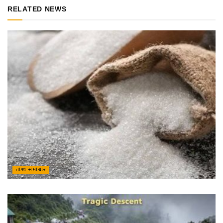
RELATED NEWS
તાજા સમાચાર