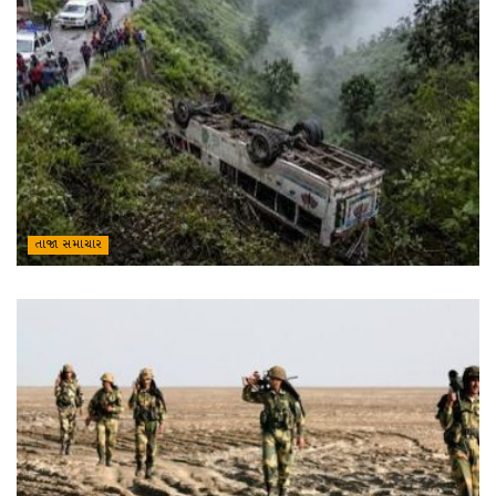
તાજા સમાચાર