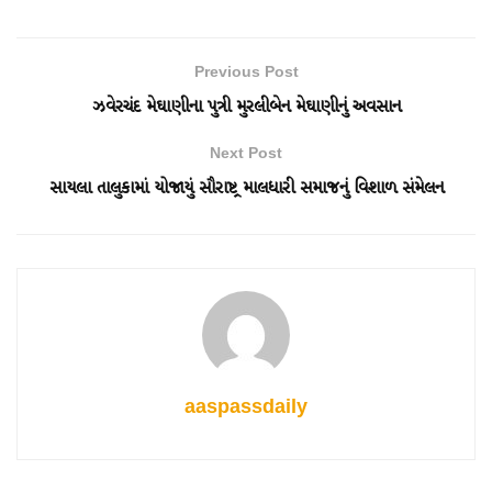
Previous Post
ઝવેરચંદ મેઘાણીના પુત્રી મુરલીબેન મેઘાણીનું અવસાન
Next Post
સાયલા તાલુકામાં યોજાયું સૌરાષ્ટ્ર માલધારી સમાજનું વિશાળ સંમેલન
aaspassdaily