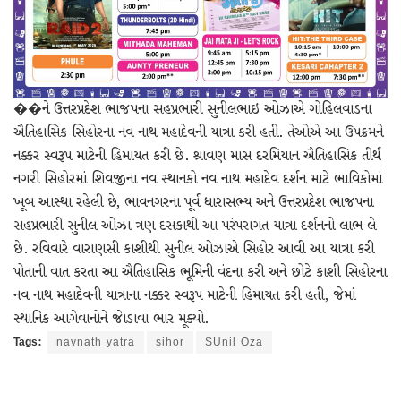
��ને ઉત્તરપ્રદેશ ભાજપના સહપ્રભારી સુનીલભાઇ ઓઝાએ ગોહિલવાડના
ઐતિહાસિક સિહોરના નવ નાથ મહાદેવની યાત્રા કરી હતી. તેઓએ આ ઉપક્રમને
નક્કર સ્વરૂપ માટેની હિમાયત કરી છે. શ્રાવણ માસ દરમિયાન ઐતિહાસિક તીર્થ
નગરી સિહોરમાં શિવજીના નવ સ્થાનકો નવ નાથ મહાદેવ દર્શન માટે ભાવિકોમાં
ખૂબ આસ્થા રહેલી છે, ભાવનગરના પૂર્વ ધારાસભ્ય અને ઉત્તરપ્રદેશ ભાજપના
સહપ્રભારી સુનીલ ઓઝા ત્રણ દસકાથી આ પરંપરાગત યાત્રા દર્શનનો લાભ લે
છે. રવિવારે વારાણસી કાશીથી સુનીલ ઓઝાએ સિહોર આવી આ યાત્રા કરી
પોતાની વાત કરતા આ ઐતિહાસિક ભૂમિની વંદના કરી અને છોટે કાશી સિહોરના
નવ નાથ મહાદેવની યાત્રાના નક્કર સ્વરૂપ માટેની હિમાયત કરી હતી, જેમાં
સ્થાનિક આગેવાનોને જાેડાવા ભાર મૂક્યો.
Tags:
navnath yatra
sihor
SUnil Oza