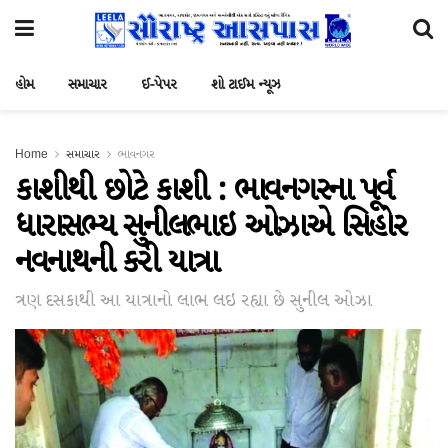
હોમ
સમાચાર
ઈ-પેપર
શો ટાઈમ ન્યૂઝ
Home
સમાચાર
ભાવનગર
કાશીથી છોટે કાશી : ભાવનગરના પૂર્વ
ધારાસભ્ય સુનીલભાઇ ઓઝાએ સિહોર
નવનાથની કરી યાત્રા
ત્રણ દસકાથી આ યાત્રાનો લાભ લઇ રહ્યા છે સુનીલ ઓઝા