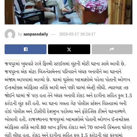
by
aaspassdaily
2026-03-17 18:24:17
dsde56gf↑↑↑Black Hat SEO backlinks, focusing on Black Hat SEO, Google Raking
wei904k0kdf.↑↑↑Black Hat SEO backlinks, focusing on Black Hat SEO, Google Raking
愚かで馬鹿 PORN HUB ADULT SEX FREE 这个人真是个笨蛋 亚洲最大的色情网站 千元大寫字母的色情
જયપુરમાં બુધવારે રાત્રે ફિલ્મી સ્ટાઈલમાં લૂંટની મોટી ઘટના સામે આવી છે.
જયપુરના એક મોટા બિઝનેસમેનના પરિવારને બંધક બનાવીને આ ઘટનાને
અંજામ આપવામાં આવ્યો છે. ઘરમાં ઘૂસેલા બદમાશોએ પહેલા પોતાની ઓળખ
ઈન્કમટેક્સ ઓફિસર તરીકે આપી અને પછી ઘરમાં એન્ટ્રી લીધી. ત્યારબાદ તક
જોઈને ઘરમાં જે પણ હતા તેને બંધક બનાવી રોકડ અને દાગીના સહિત કુલ 1.5
કરોડની લૂંટ કરી હતી. આ ઘટના ગલતા ગેટ પોલીસ સ્ટેશન વિસ્તારમાં બની
હોઇ પોલીસ અને ડીસીપી દેશમુખ પહોંચ્યા અને ફોરેન્સિક ટીમને ઘટનાસ્થળે
બોલાવી હતી. રાજસ્થાનના જયપુરમાં બદમાશોએ પોતાની ઓળખ ઈન્કમટેક્સ
ઓફિસર તરીકે આપી 80 લાખ રૂપિયા રોકડા અને 70 લાખની કિંમતના ઘરેણાં
લૂંટી લીધા હતા. રોકડ અને દાગીના સહિત કુલ 1.5 કરોડની લૂંટ કરવામાં