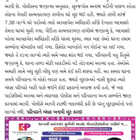
આવી છે. પોલીસના જણાવ્યા અનુસાર, સૂરજપોલ અનાજ મંડીની પાછળ રહેતા
લોટના વેપારી સત્યનારાયણ તાંબીના ઘરે લૂંટ થઈ હતી. જ્યારે તાંબી સાંજે
7.30 વાગ્યે ઘરે પહોંચ્યો ત્યારે આવકવેરા અધિકારી તરીકે દેખાતા બદમાશો
તેમના ઘરમાં ઘૂસી ગયા. પીડિતા સત્યનારાયણ તાંબીએ જણાવ્યું કે, બદમાશો
પહેલા આવકવેરા અધિકારી તરીકે ઘરમાં ઘૂસ્યા, ત્યાર બાદ તેઓ ઘરના તમામ
સભ્યોના મોબાઈલ લઈ ગયા. કિશોર બાળકોને ગન પોઈન્ટ પર લઈ ગયા.
જ્યારે તે રડવા લાગ્યો ત્યારે અમે બધા શાંત થઈ ગયા. પરિવારની વહુ રિતુએ
જણાવ્યું કે, ઘરના તાળા મોટી લાકડીઓ વડે તોડવામાં આવ્યા હતા. તેઓએ
અમારી સામે બધું લૂંટી લીધું પણ અમે કંઈ કરી શક્યા નહીં. આ સમગ્ર ઘટના
સમયે પરિવારના બે લોકો બહાર હતા. જ્યારે લૂંટારુઓ નાસી છૂટ્યા ત્યારે
બંધક પરિવારે બારી પાસે જઈને કોઈ પ્રકારનો અવાજ કર્યો હતો. જે બાદ
પાડોશીઓ આવ્યા અને ત્યારબાદ પોલીસ અને પરિવારના અન્ય સભ્યોને જાણ
કરવામાં આવી. પોલીસે આખી રાતથી નાકાબંધી કરી છે પરંતુ લૂંટારૂઓનો પત્તો
લાગ્યો નથી.
પરિવારને બંધક બનાવી લૂંટ કરાઇ