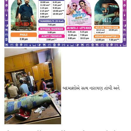
બદમાશોએ સત્ય નારાયણ તાંબી અને