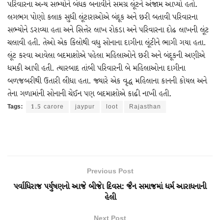
પરિવારના અન્ય સભ્યોને બંધક બનાવીને સમગ્ર લૂંટને અંજામ આપ્યો હતો.
લગભગ પોણો કલાક સુધી લૂંટારાઓએ બંદૂક અને છરી બતાવી પરિવારના
સભ્યોને ડરાવ્યા હતા અને સિત્તેર લાખ રોકડા અને પરિવારના દોઢ લાખની લૂંટ
ચલાવી હતી. તેઓ એક કિલોથી વધુ સોનાના દાગીના લૂંટીને ભાગી ગયા હતા.
લૂંટ કરવા આવેલા બદમાશોએ પહેલા મહિલાઓને છરી અને બંદૂકની અણીએ
ધમકી આપી હતી. ત્યારબાદ તાંબી પરિવારની બે મહિલાઓના દાગીના
બળજબરીથી ઉતારી લીધા હતા. જ્યારે એક વૃદ્ધ મહિલાના કાનની કોયલ અને
તેના ગળામાંની સોનાની ચેઈન પણ બદમાશોએ કાઢી નાખી હતી.
Tags:
1.5 carore
jaypur
loot
Rajasthan
Previous Post
પર્વાધિરાજ પર્યુષણનો આજે બીજાે દિવસ: જૈન સમાજમાં ધર્મ આરાધનાની
હેલી
Next Post