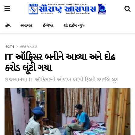
હોમ
સમાચાર
ઈ-પેપર
શો ટાઈમ ન્યૂઝ
Home
તાજા સમાચાર
IT ઑફિસર બનીને આવ્યા અને દોઢ
કરોડ લૂંટી ગયા
રાજસ્થાનમાં IT ઑફિસરની ઓળખ આપી ફિલ્મી સ્ટાઈલે લૂંટ