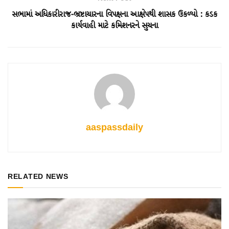
સભામાં અધિકારીરાજ-ભ્રષ્ટાચારના વિપક્ષના આક્ષેપથી શાસક ઉકળ્યો : કડક
કાર્યવાહી માટે કમિશનરને સુચના
aaspassdaily
RELATED NEWS