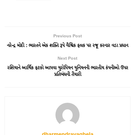
Previous Post
નરેન્દ્ર મોદી : ભારતને એક શક્તિ રૂપે વૈશ્વિક ફલક પર રજૂ કરનાર વડા પ્રધાન
Next Post
રશિયાને આર્થિક ફટકો આપવા યુરોપિયન યુનિયનની ભારતીય કંપનીઓ ઉપર
પ્રતિબંધની તૈયારી
dharmendravaghela