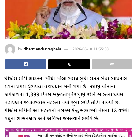
by
dharmendravaghela
2026-06-10 11:55:38
પીએમ મોદી ભારતના સૌથી લાંબા સમય સુધી સતત સેવા આપનારા
દેશના પ્રથમ ચૂંટાયેલા વડાપ્રધાન બની ગયા છે. તેમણે પોતાના
કાર્યકાળના 4,399 દિવસ સફળતાપૂર્વક પૂર્ણ કરીને ભારતના પ્રથમ
વડાપ્રધાન જવાહરલાલ નેહરુનો વર્ષો જૂનો રેકોર્ડ તોડી નાખ્યો છે.
પીએમ મોદીનો આ મહત્ત્વનો તબક્કો કેન્દ્ર સરકારમાં તેમના 12 વર્ષથી
વધુના શાસનકાળ અને અવિરત જનસેવાને દર્શાવે છે.