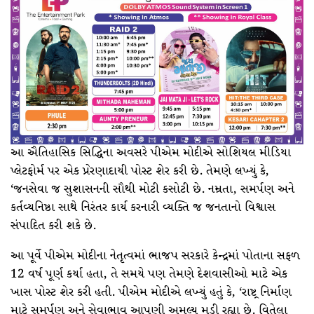
આ ઐતિહાસિક સિદ્ધિના અવસરે પીએમ મોદીએ સોશિયલ મીડિયા
પ્લેટફોર્મ પર એક પ્રેરણાદાયી પોસ્ટ શેર કરી છે. તેમણે લખ્યું કે,
‘જનસેવા જ સુશાસનની સૌથી મોટી કસોટી છે. નમ્રતા, સમર્પણ અને
કર્તવ્યનિષ્ઠા સાથે નિરંતર કાર્ય કરનારી વ્યક્તિ જ જનતાનો વિશ્વાસ
સંપાદિત કરી શકે છે.
આ પૂર્વે પીએમ મોદીના નેતૃત્વમાં ભાજપ સરકારે કેન્દ્રમાં પોતાના સફળ
12 વર્ષ પૂર્ણ કર્યા હતા, તે સમયે પણ તેમણે દેશવાસીઓ માટે એક
ખાસ પોસ્ટ શેર કરી હતી. પીએમ મોદીએ લખ્યું હતું કે, ‘રાષ્ટ્ર નિર્માણ
માટે સમર્પણ અને સેવાભાવ આપણી અમૂલ્ય મૂડી રહ્યા છે. વિતેલા