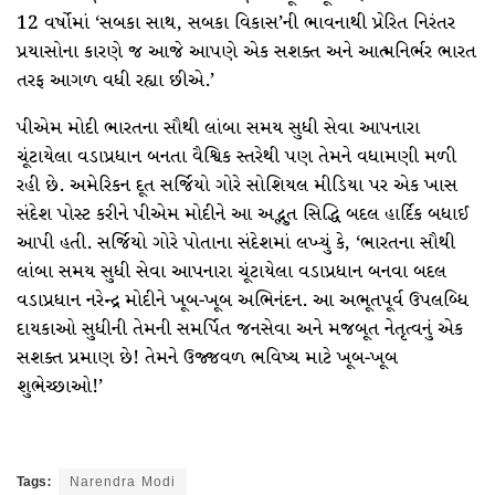
12 વર્ષોમાં ‘સબકા સાથ, સબકા વિકાસ’ની ભાવનાથી પ્રેરિત નિરંતર
પ્રયાસોના કારણે જ આજે આપણે એક સશક્ત અને આત્મનિર્ભર ભારત
તરફ આગળ વધી રહ્યા છીએ.’
પીએમ મોદી ભારતના સૌથી લાંબા સમય સુધી સેવા આપનારા
ચૂંટાયેલા વડાપ્રધાન બનતા વૈશ્વિક સ્તરેથી પણ તેમને વધામણી મળી
રહી છે. અમેરિકન દૂત સર્જિયો ગોરે સોશિયલ મીડિયા પર એક ખાસ
સંદેશ પોસ્ટ કરીને પીએમ મોદીને આ અદ્ભુત સિદ્ધિ બદલ હાર્દિક બધાઈ
આપી હતી. સર્જિયો ગોરે પોતાના સંદેશમાં લખ્યું કે, ‘ભારતના સૌથી
લાંબા સમય સુધી સેવા આપનારા ચૂંટાયેલા વડાપ્રધાન બનવા બદલ
વડાપ્રધાન નરેન્દ્ર મોદીને ખૂબ-ખૂબ અભિનંદન. આ અભૂતપૂર્વ ઉપલબ્ધિ
દાયકાઓ સુધીની તેમની સમર્પિત જનસેવા અને મજબૂત નેતૃત્વનું એક
સશક્ત પ્રમાણ છે! તેમને ઉજ્જવળ ભવિષ્ય માટે ખૂબ-ખૂબ
શુભેચ્છાઓ!’
Tags:
Narendra Modi