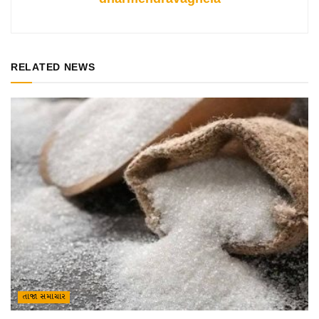
RELATED NEWS
તાજા સમાચાર