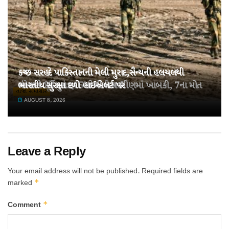
કચ્છ સરહદે પાકિસ્તાનની મેલી મુરાદ,સૈન્યની હલચલથી
તહેવારો પૂર્વે ખાંડ 15% મોંઘી થઈ!
ચંબામાં 22 મુસાફરો ભરેલી બસ ખીણમાં ખાબકી, 7ના મોત
ભારતીય સુરક્ષા દળો હાઈએલર્ટ પર
તાજા સમાચાર
AUGUST 8, 2026
AUGUST 8, 2026
AUGUST 8, 2026
Leave a Reply
Your email address will not be published.
Required fields are
*
marked
*
Comment