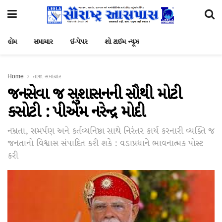
હોમ
સમાચાર
ઈ-પેપર
શો ટાઈમ ન્યૂઝ
Home
તાજા સમાચાર
જનસેવા જ સુશાસનની સૌથી મોટી
કસોટી : પીએમ નરેન્દ્ર મોદી
નમ્રતા, સમર્પણ અને કર્તવ્યનિષ્ઠા સાથે નિરંતર કાર્ય કરનારી વ્યક્તિ જ
જનતાનો વિશ્વાસ સંપાદિત કરી શકે : વડાપ્રધાને ભાવનાત્મક પોસ્ટ
કરી