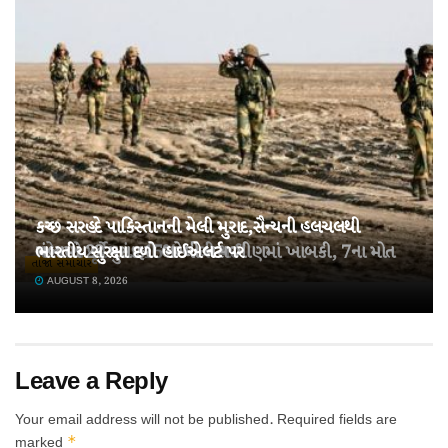
કચ્છ સરહદે પાકિસ્તાનની મેલી મુરાદ,સૈન્યની હલચલથી
તહેવારો પૂર્વે ખાંડ 15% મોંઘી થઈ!
ચંબામાં 22 મુસાફરો ભરેલી બસ ખીણમાં ખાબકી, 7ના મોત
ભારતીય સુરક્ષા દળો હાઈએલર્ટ પર
તાજા સમાચાર
AUGUST 8, 2026
AUGUST 8, 2026
AUGUST 8, 2026
Leave a Reply
Your email address will not be published.
Required fields are
*
marked