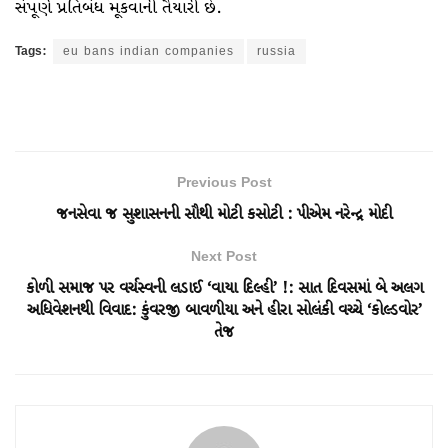
સંપૂર્ણ પ્રતિબંધ મૂકવાની તૈયારી છે.
Tags:
eu bans indian companies
russia
Previous Post
જનસેવા જ સુશાસનની સૌથી મોટી કસોટી : પીએમ નરેન્દ્ર મોદી
Next Post
કોળી સમાજ પર વર્ચસ્વની લડાઈ ‘વાયા દિલ્હી’ !: સાત દિવસમાં બે અલગ
અધિવેશનથી વિવાદ: કુંવરજી બાવળીયા અને હીરા સોલંકી વચ્ચે ‘કોલ્ડવોર’
તેજ