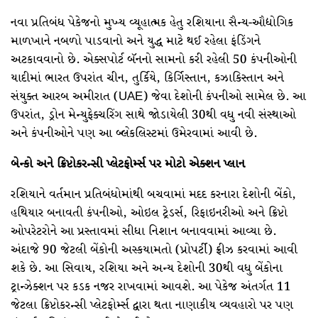
નવા પ્રતિબંધ પેકેજનો મુખ્ય વ્યૂહાત્મક હેતુ રશિયાના સૈન્ય-ઔદ્યોગિક
માળખાને નબળો પાડવાનો અને યુદ્ધ માટે થઈ રહેલા ફંડિંગને
અટકાવવાનો છે. એક્સપોર્ટ બૅનનો સામનો કરી રહેલી 50 કંપનીઓની
યાદીમાં ભારત ઉપરાંત ચીન, તુર્કિયે, કિર્ગિસ્તાન, કઝાકિસ્તાન અને
સંયુક્ત આરબ અમીરાત (UAE) જેવા દેશોની કંપનીઓ સામેલ છે. આ
ઉપરાંત, ડ્રોન મેન્યુફેક્ચરિંગ સાથે જોડાયેલી 30થી વધુ નવી સંસ્થાઓ
અને કંપનીઓને પણ આ બ્લેકલિસ્ટમાં ઉમેરવામાં આવી છે.
બેન્કો અને ક્રિપ્ટોકરન્સી પ્લેટફોર્મ્સ પર મોટો એક્શન પ્લાન
રશિયાને વર્તમાન પ્રતિબંધોમાંથી બચવામાં મદદ કરનારા દેશોની બેંકો,
હથિયાર બનાવતી કંપનીઓ, ઓઇલ ટ્રેડર્સ, રિફાઇનરીઓ અને ક્રિપ્ટો
ઓપરેટરોને આ પ્રસ્તાવમાં સીધા નિશાન બનાવવામાં આવ્યા છે.
અંદાજે 90 જેટલી બેંકોની અસ્કયામતો (પ્રોપર્ટી) ફ્રીઝ કરવામાં આવી
શકે છે. આ સિવાય, રશિયા અને અન્ય દેશોની 30થી વધુ બેંકોના
ટ્રાન્ઝેક્શન પર કડક નજર રાખવામાં આવશે. આ પેકેજ અંતર્ગત 11
જેટલા ક્રિપ્ટોકરન્સી પ્લેટફોર્મ્સ દ્વારા થતા નાણાકીય વ્યવહારો પર પણ