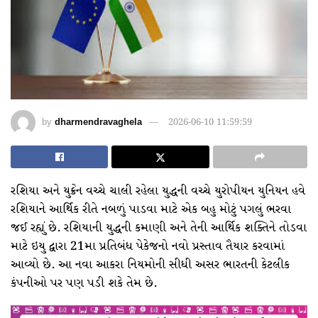
by
dharmendravaghela
2026-06-10 11:59:59
રશિયા અને યુક્રેન વચ્ચે ચાલી રહેલા યુદ્ધની વચ્ચે યુરોપીયન યુનિયન હવે
રશિયાને આર્થિક રીતે નબળું પાડવા માટે એક બહુ મોટું પગલું ભરવા
જઈ રહ્યું છે. રશિયાની યુદ્ધની કમાણી અને તેની આર્થિક શક્તિને તોડવા
માટે ઇયુ દ્વારા 21મા પ્રતિબંધ પેકેજનો નવો પ્રસ્તાવ તૈયાર કરવામાં
આવ્યો છે. આ નવા આકરા નિયમોની સીધી અસર ભારતની કેટલીક
કંપનીઓ પર પણ પડી શકે તેમ છે.