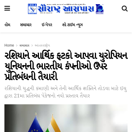
હોમ
સમાચાર
ઈ-પેપર
શો ટાઈમ ન્યૂઝ
Home
સમાચાર
આંતરરાષ્ટ્રીય
રશિયાને આર્થિક ફટકો આપવા યુરોપિયન
યુનિયનની ભારતીય કંપનીઓ ઉપર
પ્રતિબંધની તૈયારી
રશિયાની યુદ્ધની કમાણી અને તેની આર્થિક શક્તિને તોડવા માટે ઇયુ
દ્વારા 21મા પ્રતિબંધ પેકેજનો નવો પ્રસ્તાવ તૈયાર