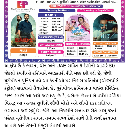
આક્ષેપ છે કે ભારત, ચીન અને UAE સહિત 6 દેશોની આશરે 50
જેટલી કંપનીઓ રશિયાને આડકતરી રીતે મદદ કરી રહી છે, જેથી
યુરોપીયન યુનિયન હવે આ કંપનીઓ પર નિકાસ પ્રતિબંધ (એક્સપોર્ટ
કંટ્રોલ) લાદવાની તૈયારીમાં છે. યુરોપીયન કમિશનના વાઇસ પ્રેસિડેન્ટ
કાજા કલાસે આ અંગે જણાવ્યું છે કે, બ્રસેલ્સ છેલ્લા બે વર્ષમાં રશિયા
વિરુદ્ધ આ અત્યાર સુધીનો સૌથી મોટો અને સૌથી કડક પ્રતિબંધ
લગાવવા જઈ રહ્યું છે. જોકે, આ નિયમોને સત્તાવાર રીતે લાગુ કરતાં
પહેલાં યુરોપીયન સંઘના તમામ સભ્ય દેશો સાથે તેની ચર્ચા કરવામાં
આવશે અને તેમની મંજૂરી લેવામાં આવશે.