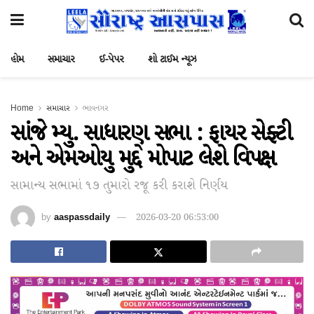
હોમ
સમાચાર
ઈ-પેપર
શો ટાઈમ ન્યૂઝ
Home
સમાચાર
ભાવનગર
સાંજે મ્યુ. સાધારણ સભા : ફાયર સેફ્ટી
અને એમઓયુ મુદ્દે મોપાટ લેશે વિપક્ષ
સામાન્ય સભામાં ૧૭ તુમારો રજૂ કરી કરાશે નિર્ણય
by
aaspassdaily
2026-03-20 06:53:00
Black Hat SEO, Google SEO fast ranking ↑↑↑ Telegram: @seo7878 Pox15↑↑↑Black Hat SEO backlinks, focusing on Black Hat SEO, Google SEO fast ranking ↑↑↑ Telegram: @seo7878 Pox15↑↑↑Black Hat SEO backlinks, focusing on Black Hat SEO
愚かで馬鹿 PORN HUB ADULT SEX FREE 这个人真是个笨蛋 亚洲最大的色情网站 千元大寫字母的色情
dsde56gf↑↑↑Black Hat SEO backlinks, focusing on Black Hat SEO, Google Raking
愚かで馬鹿 PORN HUB ADULT SEX FREE 这个人真是个笨蛋 亚洲最大的色情网站 千元大寫字母的色情