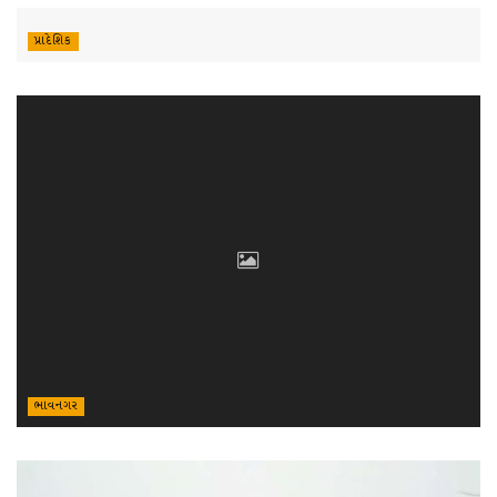
પ્રાદેશિક
ભાવનગર