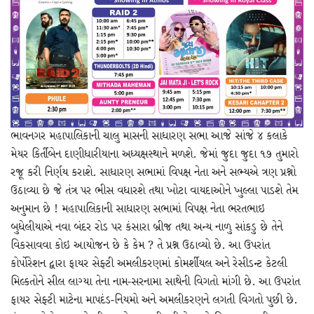
ભાવનગર મહાપાલિકાની ચાલુ માસની સાધારણ સભા આજે સાંજે ૪ કલાકે
મેયર કિર્તીબેન દાણીધારીયાના અધ્યક્ષસ્થાને મળશે. જેમાં જુદા જુદા ૧૭ તુમારો
રજૂ કરી નિર્ણય કરાશે. સાધારણ સભામાં વિપક્ષ નેતા અને સભ્યએ ત્રણ પ્રશ્નો
ઉઠાવ્યા છે જે તંત્ર પર ભીસ વધારશે તથા ખોટા વાયદાઓને ખુલ્લા પાડશે તેમ
અનુમાન છે ! મહાપાલિકાની સાધારણ સભામાં વિપક્ષ નેતા ભરતભાઇ
બુધેલીયાએ નવા બંદર રોડ પર કંસારા બ્રીજ તથા અન્ય નાળુ સાંકડુ છે તેને
વિકસાવવા કોઇ આયોજન છે કે કેમ ? તે પ્રશ્ન ઉઠાવ્યો છે. આ ઉપરાંત
કોર્પોરેશન દ્વારા ફાયર સેફ્ટી અમલીકરણમાં કોમર્શીયલ અને રેસીડન્ટ કેટલી
મિલ્કતોને સીલ લાગ્યા તેના નામ-સરનામા સાથેની વિગતો માંગી છે. આ ઉપરાંત
ફાયર સેફ્ટી માટેના માપદંડ-નિયમો અને અમલીકરણને લગતી વિગતો પુછી છે.