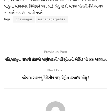
શકે, પ્રસંગો માટે ટાઉનહોલ ભાડે રાખનારે ભોજન સમારંભ રાખવો હોય તો
બાજુના ઓપનએર થિયેટરને પણ ભાડે લેવુ પડશે અથવા પોતાની રીતે અન્યત્ર
જગ્યાએ વ્યવસ્થા કરવી પડશે.
Tags:
bhavnagar
mahanagarpalika
Previous Post
પતિ,સાસુના ત્રાસથી કંટાળી સણોસરાની પરિણીતાનો એસિડ પી લઇ આપઘાત
Next Post
કહેવાય રાશનનું કેરોસીન પણ પેટ્રોલ કરતા'ય મોંઘુ !