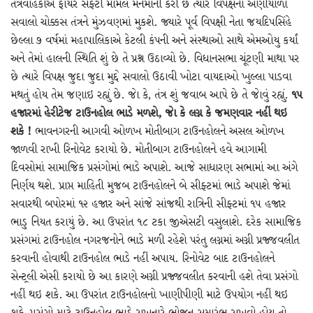
તંત્રવાહકોએ ફાયર સેફ્ટી મામલે મનમાની કરી છે ત્યારે વિપક્ષના અણીયાળા
સવાલો ચોક્કસ તંત્રને મુંઝવણમાં મુકશે. જ્યારે પૂર્વ વિપક્ષી નેતા જયદિપસિંહે
છેલ્લા ૭ વર્ષમાં મહાપાલિકાએ કેટલી કંપની અને સંસ્થાઓ સાથે એમઓયુ કર્યાં
અને તેમાં હાલની સ્થિતિ શું છે તે પ્રશ્ન ઉઠાવ્યો છે. વિધાનસભા ચૂંટણી માથા પર
છે ત્યારે વિપક્ષ જુદા જુદા મુદ્દે સવાલો ઉઠાવી ખોટા વાયદાઓ ખુલ્લા પાડવા
મથતું હોય તેમ જણાઇ રહ્યું છે. જાે કે, તંત્ર શું જવાબ આપે છે તે જાેવું રહ્યું.
૧૫
હજારમાં હેરીટેજ ટાઉનહોલ ભાડે મળશે, જાે કે લગ્ન કે જમણવાર નહીં થઇ
શકે !
ભાવનગરની આગવી ઓળખ મોતીબાગ ટાઉનહોલને અસલ ઓળખ
જાળવી રાખી રિનોવેટ કરાયો છે. મોતીબાગ ટાઉનહોલને હવે આગામી
દિવસોમાં સામાજિક પ્રસંગોમાં ભાડે અપાશે. આજે સાધારણ સભામાં આ અંગે
નિર્ણય થશે. પ્રાપ્ત માહિતી મુજબ ટાઉનહોલને બે સીફ્ટમાં ભાડે અપાશે જેમાં
સવારથી બપોરમાં ૧૨ હજાર અને સાંજે સાંજથી રાત્રિની સીફ્ટમાં ૧૫ હજાર
ભાડુ નિયત કરાયું છે. આ ઉપરાંત ૧૮ ટકા જીએસટી વસુલાશે. દરેક સામાજિક
પ્રસંગમાં ટાઉનહોલ નગરજનોને ભાડે મળી રહેશે પરંતુ લગ્નમાં અગ્ની પ્રજ્જવલીત
કરવાની હોવાથી ટાઉનહોલ ભાડે નહીં અપાય. રિનોવેટ બાદ ટાઉનહોલને
સેન્ટ્રલી એસી કરાયો છે આ કારણે અગ્ની પ્રજ્જવલીત કરવાની હશે તેવા પ્રસંગો
નહીં થઇ શકે. આ ઉપરાંત ટાઉનહોલનો ખાણીપીણી માટે ઉપયોગ નહીં થઇ