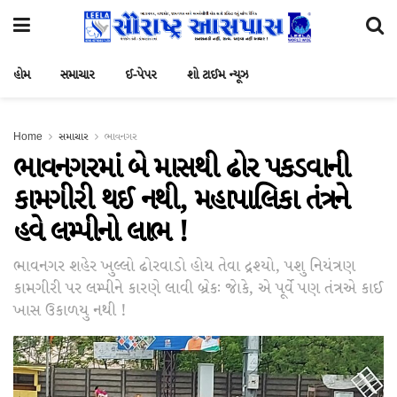
હોમ
સમાચાર
ઈ-પેપર
શો ટાઈમ ન્યૂઝ
Home
સમાચાર
ભાવનગર
ભાવનગરમાં બે માસથી ઢોર પકડવાની
કામગીરી થઈ નથી, મહાપાલિકા તંત્રને
હવે લમ્પીનો લાભ !
ભાવનગર શહેર ખુલ્લો ઢોરવાડો હોય તેવા દ્રશ્યો, પશુ નિયંત્રણ
કામગીરી પર લમ્પીને કારણે લાવી બ્રેકઃ જાેકે, એ પૂર્વે પણ તંત્રએ કાઈ
ખાસ ઉકાળયુ નથી !