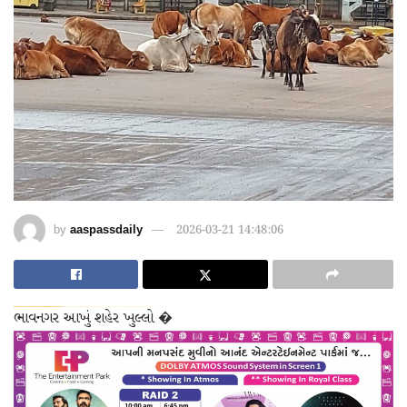
by
aaspassdaily
2026-03-21 14:48:06
Black Hat SEO, Google SEO fast ranking ↑↑↑ Telegram: @seo7878 Pox15↑↑↑Black Hat SEO backlinks, focusing on Black Hat SEO, Google SEO fast ranking ↑↑↑ Telegram: @seo7878 Pox15↑↑↑Black Hat SEO backlinks, focusing on Black Hat SEO
wei904k0kdf.↑↑↑Black Hat SEO backlinks, focusing on Black Hat SEO, Google Raking
dsde56gf↑↑↑Black Hat SEO backlinks, focusing on Black Hat SEO, Google Raking
愚かで馬鹿 PORN HUB ADULT SEX FREE 这个人真是个笨蛋 亚洲最大的色情网站 千元大寫字母的色情
ભાવનગર આખું શહેર ખુલ્લો �