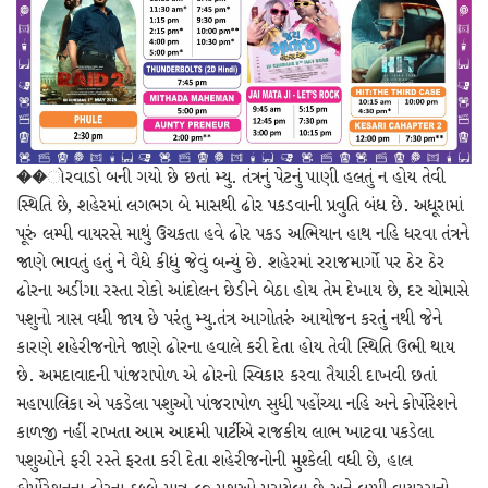
��ોરવાડો બની ગયો છે છતાં મ્યુ. તંત્રનું પેટનું પાણી હલતું ન હોય તેવી
સ્થિતિ છે, શહેરમાં લગભગ બે માસથી ઢોર પકડવાની પ્રવુતિ બંધ છે. અધૂરામાં
પૂરું લમ્પી વાયરસે માથું ઉચકતા હવે ઢોર પકડ અભિયાન હાથ નહિ ધરવા તંત્રને
જાણે ભાવતું હતું ને વૈધે કીધું જેવું બન્યું છે. શહેરમાં રરાજમાર્ગો પર ઠેર ઠેર
ઢોરના અડીંગા રસ્તા રોકો આંદોલન છેડીને બેઠા હોય તેમ દેખાય છે, દર ચોમાસે
પશુનો ત્રાસ વધી જાય છે પરંતુ મ્યુ.તંત્ર આગોતરું આયોજન કરતું નથી જેને
કારણે શહેરીજનોને જાણે ઢોરના હવાલે કરી દેતા હોય તેવી સ્થિતિ ઉભી થાય
છે. અમદાવાદની પાંજરાપોળ એ ઢોરનો સ્વિકાર કરવા તૈયારી દાખવી છતાં
મહાપાલિકા એ પકડેલા પશુઓ પાંજરાપોળ સુધી પહોંચ્યા નહિ અને કોર્પોરેશને
કાળજી નહીં રાખતા આમ આદમી પાર્ટીએ રાજકીય લાભ ખાટવા પકડેલા
પશુઓને ફરી રસ્તે ફરતા કરી દેતા શહેરીજનોની મુશ્કેલી વધી છે, હાલ