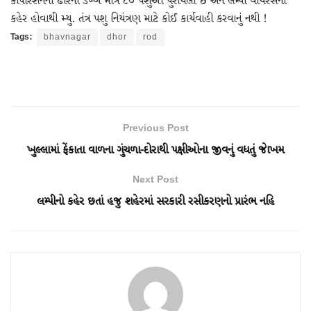
કોર્પોરેશનના ઢોરના ડબ્બે માત્ર ૮૦ પશુઓ પુરાયેલા છે અને લમ્પી વાયરસનો
કહેર હોવાથી મ્યુ. તંત્ર પશુ નિયંત્રણ માટે કોઈ કાર્યવાહી કરવાનું નથી !
Tags:
bhavnagar
dhor
rod
Previous Post
ખુલ્લામાં ફેંકાતા વાળના ગુંચળા-દોરાથી પક્ષીઓના જીવનું વધતું જાેખમ
Next Post
લમ્પીનો કહેર છતાં હજુ શહેરમાં સરકારી રસીકરણનો પ્રારંભ નહિ