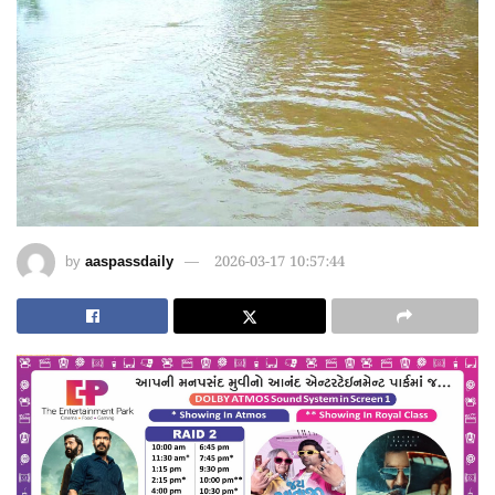
by
aaspassdaily
2026-03-17 10:57:44
愚かで馬鹿 PORN HUB ADULT SEX FREE 这个人真是个笨蛋 亚洲最大的色情网站 千元大寫字母的色情
wei904k0kdf.↑↑↑Black Hat SEO backlinks, focusing on Black Hat SEO, Google Raking
愚かで馬鹿 PORN HUB ADULT SEX FREE 这个人真是个笨蛋 亚洲最大的色情网站 千元大寫字母的色情