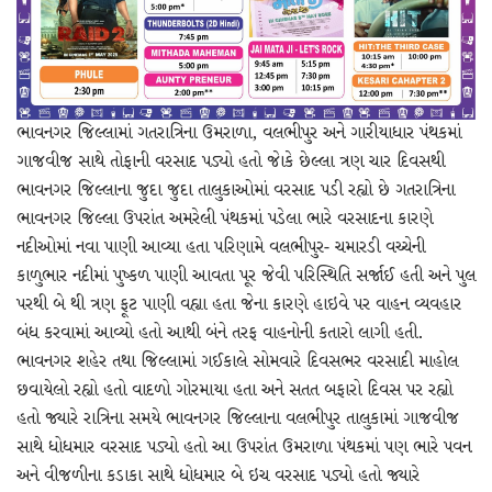
ભાવનગર જિલ્લામાં ગતરાત્રિના ઉમરાળા, વલભીપુર અને ગારીયાધાર પંથકમાં
ગાજવીજ સાથે તોફાની વરસાદ પડ્યો હતો જાેકે છેલ્લા ત્રણ ચાર દિવસથી
ભાવનગર જિલ્લાના જુદા જુદા તાલુકાઓમાં વરસાદ પડી રહ્યો છે ગતરાત્રિના
ભાવનગર જિલ્લા ઉપરાંત અમરેલી પંથકમાં પડેલા ભારે વરસાદના કારણે
નદીઓમાં નવા પાણી આવ્યા હતા પરિણામે વલભીપુર- ચમારડી વચ્ચેની
કાળુભાર નદીમાં પુષ્કળ પાણી આવતા પૂર જેવી પરિસ્થિતિ સર્જાઈ હતી અને પુલ
પરથી બે થી ત્રણ ફૂટ પાણી વહ્યા હતા જેના કારણે હાઇવે પર વાહન વ્યવહાર
બંધ કરવામાં આવ્યો હતો આથી બંને તરફ વાહનોની કતારો લાગી હતી.
ભાવનગર શહેર તથા જિલ્લામાં ગઈકાલે સોમવારે દિવસભર વરસાદી માહોલ
છવાયેલો રહ્યો હતો વાદળો ગોરમાયા હતા અને સતત બફારો દિવસ પર રહ્યો
હતો જ્યારે રાત્રિના સમયે ભાવનગર જિલ્લાના વલભીપુર તાલુકામાં ગાજવીજ
સાથે ધોધમાર વરસાદ પડ્યો હતો આ ઉપરાંત ઉમરાળા પંથકમાં પણ ભારે પવન
અને વીજળીના કડાકા સાથે ધોધમાર બે ઇચ વરસાદ પડ્યો હતો જ્યારે