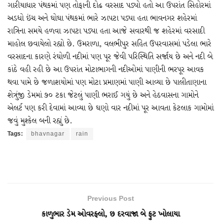
ગારીયાધાર પંથકમાં પણ તોફાની દોઢ વરસાદ પડ્યો હતો આ ઉપરાંત સિહોરમાં
અડધો ઇંચ અને ઘોઘા પંથકમાં ભારે ઝાપટા પડ્યા હતા ભાવનગર શહેરમાં
રાત્રિના સમયે હળવા ઝાપટા પડ્યા હતા આજે સવારથી જ શહેરમાં વરસાદી
માહોલ છવાયેલો રહ્યો છે. ઉમરાળા, વલભીપુર સહિત ઉપરવાસમાં પડેલા ભારે
વરસાદના કારણે રંઘોળી નદીમાં પણ પૂર જેવી પરિસ્થિતિ સર્જાય છે અને નદી બે
કાંઠે વહી રહી છે આ ઉપરાંત મોટાભાગની નદીઓમાં પાણીની ભરપૂર આવક
થવા પામે છે જળાશયોમાં પણ મોટા પ્રમાણમાં પાણી આવ્યા છે પાલીતાણાના
શેત્રુંજી ડેમમાં ૭૦ ટકા જેટલું પાણી ભરાઈ ગયું છે અને હેઠવાસના ગામોને
એલર્ટ પણ કરી દેવામાં આવ્યા છે ઘણો વાર નદીમાં પૂર આવતા કેટલાક ગામોમાં
જવું મુશ્કેલ બની રહ્યું છે.
Tags:
bhavnagar
rain
Previous Post
કાળુભાર ડેમ ઓવરફ્લો, છ દરવાજા બે ફુટ ખોલાયા