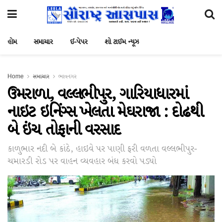
હોમ
સમાચાર
ઈ-પેપર
શો ટાઈમ ન્યૂઝ
Home
સમાચાર
ભાવનગર
ઉમરાળા, વલ્લભીપુર, ગારિયાધારમાં
નાઇટ ઇનિંગ્સ ખેલતા મેઘરાજા : દોઢથી
બે ઇંચ તોફાની વરસાદ
કાળુભાર નદી બે કાંઠે, હાઇવે પર પાણી ફરી વળતા વલ્લભીપુર-
ચમારડી રોડ પર વાહન વ્યવહાર બંધ કરવો પડ્યો