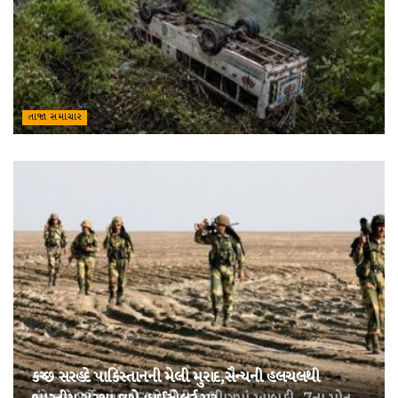
તાજા સમાચાર
કચ્છ સરહદે પાકિસ્તાનની મેલી મુરાદ,સૈન્યની હલચલથી