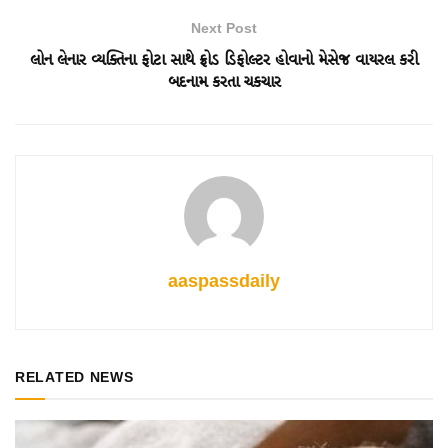
Next Post
લોન લેનાર વ્યક્તિના ફોટા સાથે ફ્રોડ ડિફોલ્ટર હોવાનો મેસેજ વાયરલ કરી
બદનામ કરતા ચકચાર
aaspassdaily
RELATED NEWS